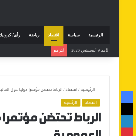
الرئيسية
سياسة
اقتصاد
رياضة
رأي/ كرونيك
الأحد 9 أغسطس 2026
أخر خبر
الرئيسية
/
اقتصاد
/
الرباط تحتضن مؤتمرا دوليا حول المالي
فيسبوك
اقتصاد
الرئسية
‫X
لينكدإن
الرباط تحتضن مؤتمرا د
بينتيريست
العمومية