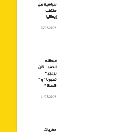
سياسية مع
منتخب
إيطاليا
13/06/2026
عبدالله
الذي…كان
يزعزع ”
تحجرنا ” و ”
كسلنا “
11/05/2026
حفريات