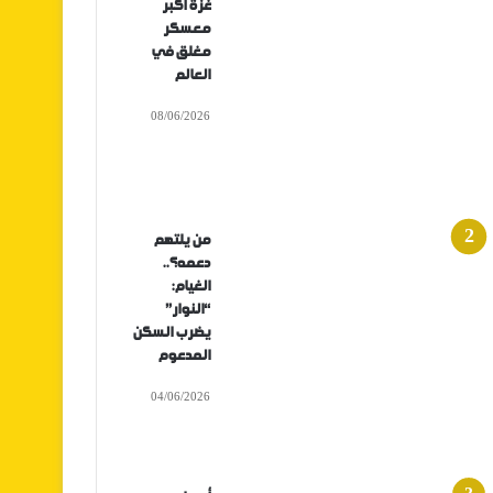
غزة أكبر
معسكر
مغلق في
العالم
08/06/2026
من يلتهم
دعمه؟..
الغيام:
“النوار”
يضرب السكن
المدعوم
04/06/2026