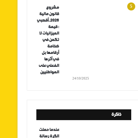
مشروع
قانون مالية
2026..أقصبي
: قيمة
الميزانيات لا
تكمن في
ضخامة
أرقامها بل
في أثرها
الفعلي على
المواطنيين
24/10/2025
ذاكرة
عندما حملت
الكرة رسالة