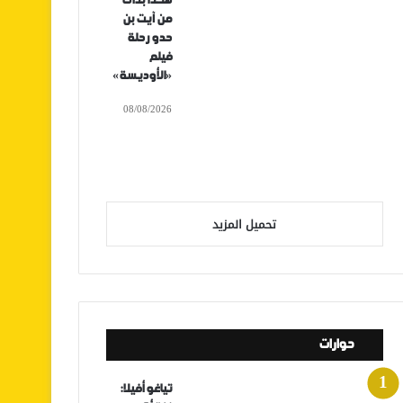
هكذا بدأت
من آيت بن
حدو رحلة
فيلم
«الأوديسة»
08/08/2026
تحميل المزيد
حوارات
تياغو أفيلا: