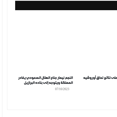
لى نتائج لحاق أوروشيه
النجم نيمار جناح الهلال السعودي يغادر
المملكة ويتوجه إلى بلاده البرازيل
07/10/2023