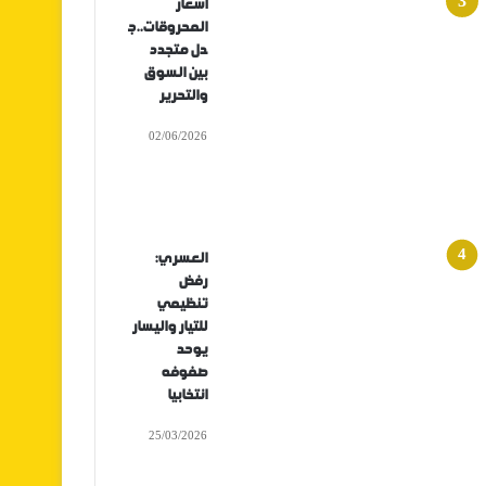
أسعار
المحروقات..ج
دل متجدد
بين السوق
والتحرير
02/06/2026
العسري:
رفض
تنظيمي
للتيار واليسار
يوحد
صفوفه
انتخابيا
25/03/2026