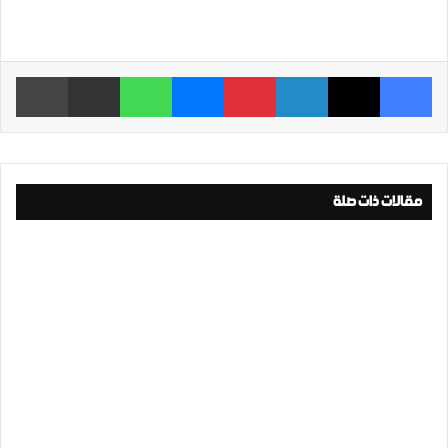
فيسبوك
‫X
لينكدإن
بينتيريست
ماسنجر
واتساب
مشاركة عبر البريد
طباعة
مقالات ذات صلة