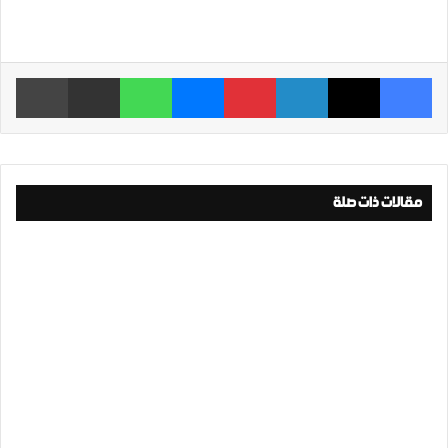
فيسبوك
‫X
لينكدإن
بينتيريست
ماسنجر
واتساب
مشاركة عبر البريد
طباعة
مقالات ذات صلة