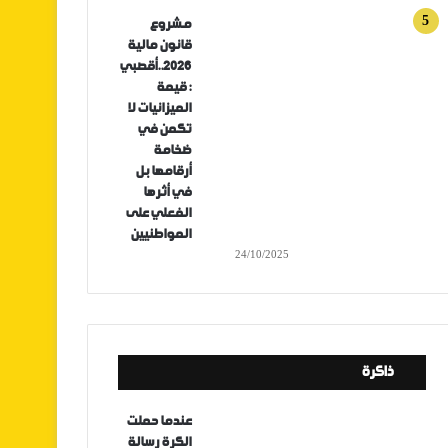
مشروع
قانون مالية
2026..أقصبي
: قيمة
الميزانيات لا
تكمن في
ضخامة
أرقامها بل
في أثرها
الفعلي على
المواطنيين
24/10/2025
ذاكرة
عندما حملت
الكرة رسالة