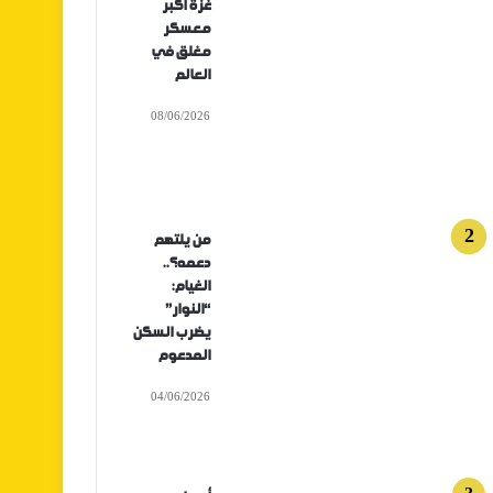
غزة أكبر
معسكر
مغلق في
العالم
08/06/2026
من يلتهم
دعمه؟..
الغيام:
“النوار”
يضرب السكن
المدعوم
04/06/2026