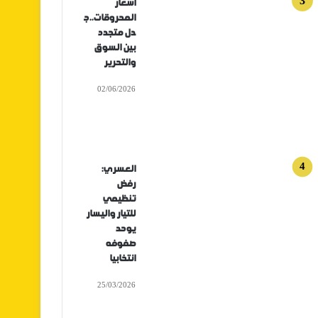
أسعار
المحروقات..ج
دل متجدد
بين السوق
والتحرير
02/06/2026
العسري:
رفض
تنظيمي
للتيار واليسار
يوحد
صفوفه
انتخابيا
25/03/2026