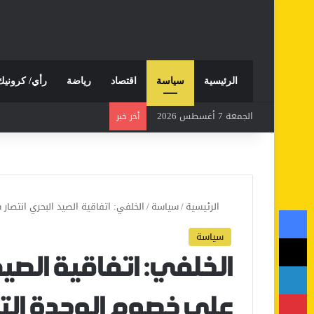
الرئيسية
سياسة
اقتصاد
رياضة
رأي/ كرونيك
الجمعة 7 أغسطس 2026
أخر خبر
الرئيسية
/
سياسة
/
الخلفي: اتفاقية الصيد البحري انتصار
فيسبوك
سياسة
‫X
الخلفي: اتفاقية الصي
لينكدإن
بينتيريست
على خصوم الوحدة التر