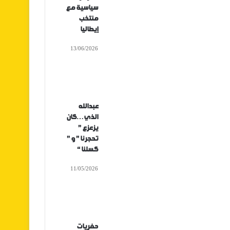
سياسية مع
منتخب
إيطاليا
13/06/2026
عبدالله
الذي…كان
يزعزع ”
تحجرنا ” و ”
كسلنا “
11/05/2026
حفريات