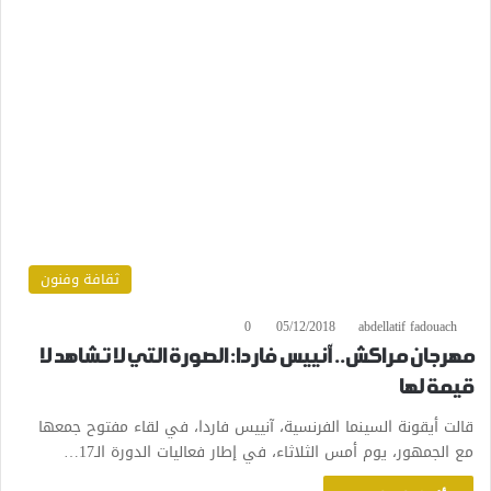
ثقافة وفنون
0
05/12/2018
abdellatif fadouach
مهرجان مراكش.. آنييس فاردا: الصورة التي لا تشاهد لا
قيمة لها
قالت أيقونة السينما الفرنسية، آنييس فاردا، في لقاء مفتوح جمعها
مع الجمهور، يوم أمس الثلاثاء، في إطار فعاليات الدورة الـ17…