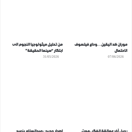
موران ضد اليقين…وداع فيلسوف
من تحليل ميثولوجيا النجوم الى
الاحتمال
ابتكار “سينما الحقيقة”
31/05/2026
07/06/2026
رحيل آخر عمالقة الفكر..موت
إصدار جديد: «عبدالسلام بنعبد