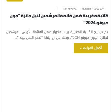
0
13/09/2024
abdellatif fadouach
كاتبة مغربية ضمن قائمة المرشحين لنيل جائزة “جون
جيونو 2024”
تم ترشيح الكاتبة المغربية زينب مكوار ضمن القائمة الأولى للمرشحين
لجائزة “جون جيونو 2024″، وذلك عن روايتها “تذكر النحل جيدا”…
أكمل القراءة »