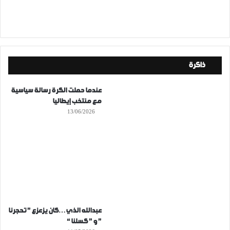
ذاكرة
عندما حملت الكرة رسالة سياسية
مع منتخب إيطاليا
13/06/2026
عبدالله الذي…كان يزعزع ” تحجرنا
” و ” كسلنا “