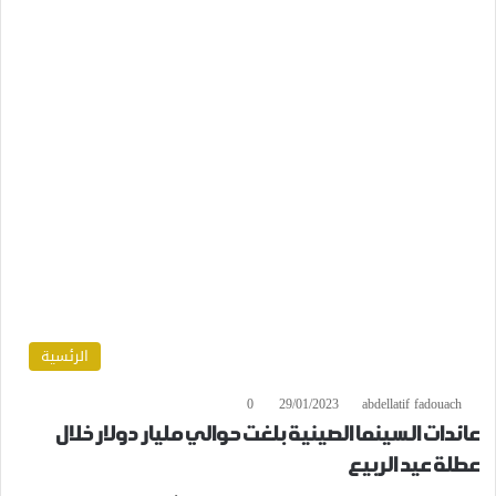
الرئسية
0
29/01/2023
abdellatif fadouach
عائدات السينما الصينية بلغت حوالي مليار دولار خلال
عطلة عيد الربيع