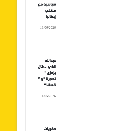
سياسية مع
منتخب
إيطاليا
13/06/2026
عبدالله
الذي…كان
يزعزع ”
تحجرنا ” و ”
كسلنا “
11/05/2026
حفريات