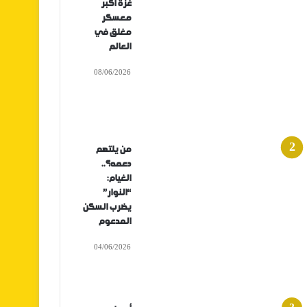
غزة أكبر
معسكر
مغلق في
العالم
08/06/2026
من يلتهم
دعمه؟..
الغيام:
“النوار”
يضرب السكن
المدعوم
04/06/2026