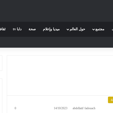
مجتمع
حول العالم
ميديا وإعلام
صحة
دابا tv
ثقاف
ة
0
14/10/2023
abdellatif fadouach