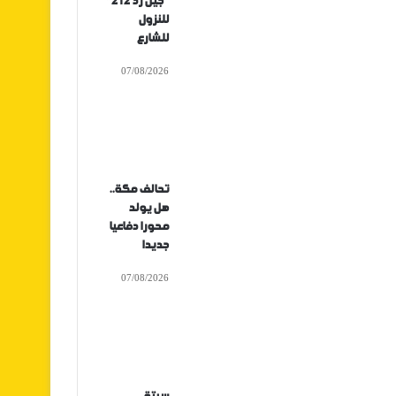
“جيل زد 212”
للنزول
للشارع
07/08/2026
تحالف مكة..
هل يولد
محورا دفاعيا
جديدا
07/08/2026