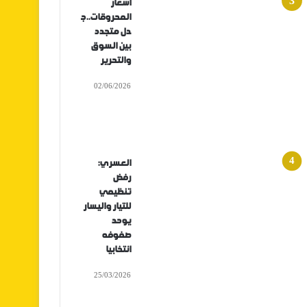
أسعار
المحروقات..ج
دل متجدد
بين السوق
والتحرير
02/06/2026
العسري:
رفض
تنظيمي
للتيار واليسار
يوحد
صفوفه
انتخابيا
25/03/2026