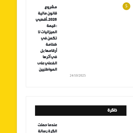
مشروع
قانون مالية
2026..أقصبي
: قيمة
الميزانيات لا
تكمن في
ضخامة
أرقامها بل
في أثرها
الفعلي على
المواطنيين
24/10/2025
ذاكرة
عندما حملت
الكرة رسالة