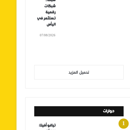
سبتة..
شبكات
رقمية
تستثمر في
اليأس
07/08/2026
تحميل المزيد
حوارات
تياغو أفيلا: