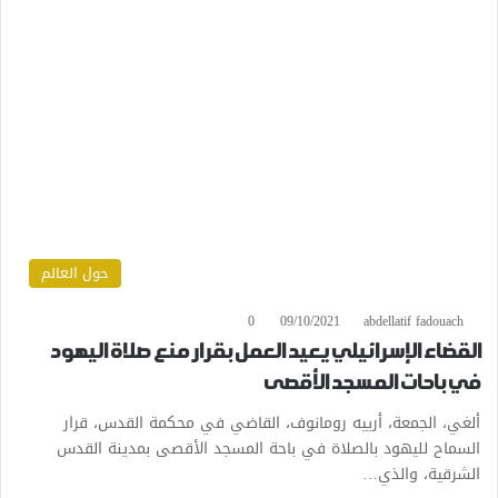
حول العالم
0
09/10/2021
abdellatif fadouach
القضاء الإسرائيلي يعيد العمل بقرار منع صلاة اليهود
في باحات المسجد الأقصى
ألغي، الجمعة، أرييه رومانوف، القاضي في محكمة القدس، قرار
السماح لليهود بالصلاة في باحة المسجد الأقصى بمدينة القدس
الشرقية، والذي…