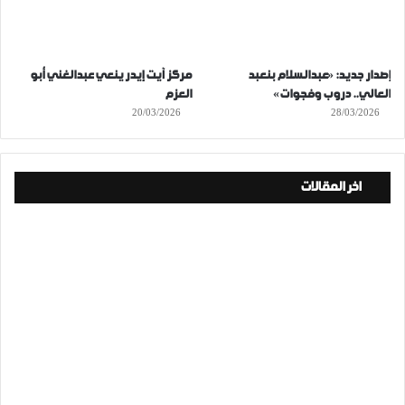
إصدار جديد: «عبدالسلام بنعبد
مركز آيت إيدر ينعي عبدالغني أبو
العالي.. دروب وفجوات»
العزم
20/03/2026
28/03/2026
اخر المقالات