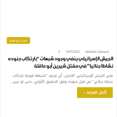
ميديا وإعلام
0
24/05/2022
abdellatif fadouach
الجيش الإسرائيلي ينفي وجود شبهات “بارتكاب جنوده
نشاطا جنائيا” في مقتل شيرين أبو عاقلة
نفى الجيش الإسرائيلي، الاثنين، أي وجود “لشبهة فورية بارتكاب
نشاط جنائي” من قبل جنوده وفق التحقيق الأولي، حتى لو تبين…
أكمل القراءة »