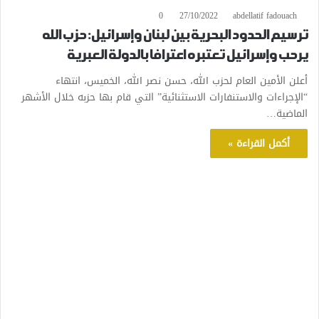
0
27/10/2022
abdellatif fadouach
ترسيم الحدود البحرية بين لبنان وإسرائيل: حزب الله
يرحب وإسرائيل تعتبره اعترافا بالدولة العبرية
أعلن الأمين العام لحزب الله، حسن نصر الله، الخميس، انتهاء
“الإجراءات والاستنفارات الاستثنائية” التي قام بها حزبه خلال الأشهر
الماضية…
أكمل القراءة »