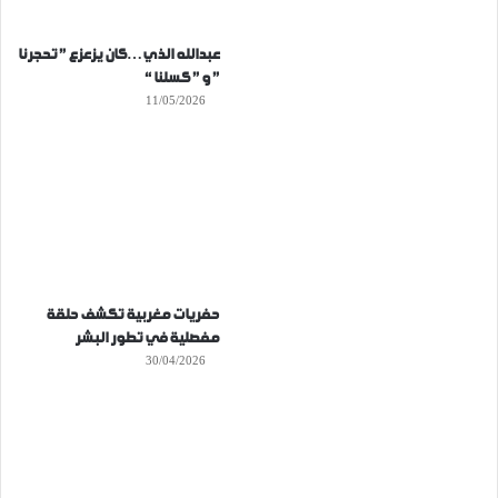
عبدالله الذي…كان يزعزع ” تحجرنا
” و ” كسلنا “
11/05/2026
حفريات مغربية تكشف حلقة
مفصلية في تطور البشر
30/04/2026