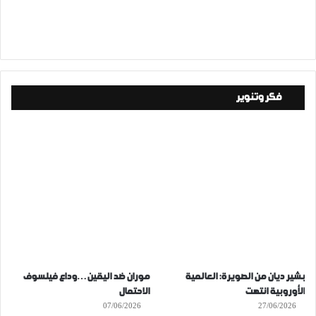
فكر وتنوير
بشير ديان من الصويرة: العالمية
موران ضد اليقين…وداع فيلسوف
الأوروبية انتهت
الاحتمال
07/06/2026
27/06/2026