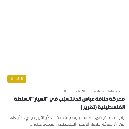
الرئسية
0
01/02/2023
abdellatif fadouach
معركة خلافة عباس قد تتسبّب في “انهيار” السلطة
الفلسطينية (تقرير)
رام الله (الاراضي الفلسطينية) (أ ف ب) – حذّر تقرير دولي، الأربعاء،
من أنّ معركة خلافة الرئيس الفلسطيني محمود عباس…