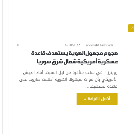
ة
0
09/10/2022
abdellatif fadouach
هجوم مجهول الهوية يستهدف قاعدة
عسكرية أمريكية شمال شرق سوريا
رويترز – في ساعة متأخرة من ليل السبت، أفاد الجيش
الأمريكي بأن قوات مجهولة الهوية أطلقت صاروخا على
قاعدة تستضيف…
أكمل القراءة »