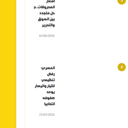
أسعار
المحروقات..ج
دل متجدد
بين السوق
والتحرير
02/06/2026
العسري:
رفض
تنظيمي
للتيار واليسار
يوحد
صفوفه
انتخابيا
25/03/2026