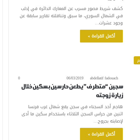
كشف شريط مصور مسرب عن المعارك الدائرة في إدلب
في الشمال السوري، ما سبق وتناقلته تقارير سابقة عن
وجود عشرات…
أكمل القراءة »
م
0
06/03/2019
abdellatif fadouach
سجين “متطرف” يطعن حارسين بسكين خلال
زيارة زوجته
هاجم أحد السجناء في سجن يقع شمال غرب فرنسا
اثنين من حراس السجن الثلاثاء باستخدام سكين ما أدى
لإصابته بجروح…
أكمل القراءة »