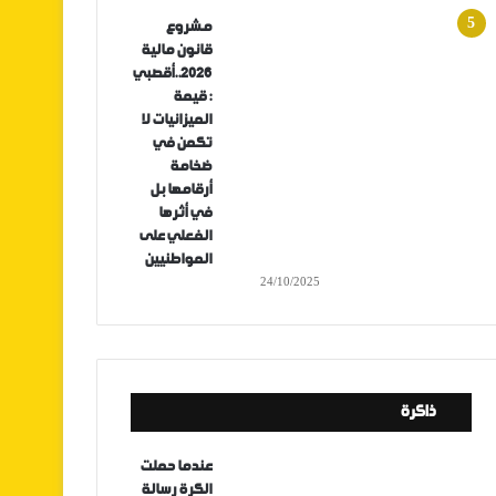
مشروع
قانون مالية
2026..أقصبي
: قيمة
الميزانيات لا
تكمن في
ضخامة
أرقامها بل
في أثرها
الفعلي على
المواطنيين
24/10/2025
ذاكرة
عندما حملت
الكرة رسالة