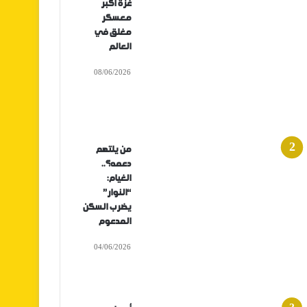
غزة أكبر
معسكر
مغلق في
العالم
08/06/2026
من يلتهم
دعمه؟..
الغيام:
“النوار”
يضرب السكن
المدعوم
04/06/2026