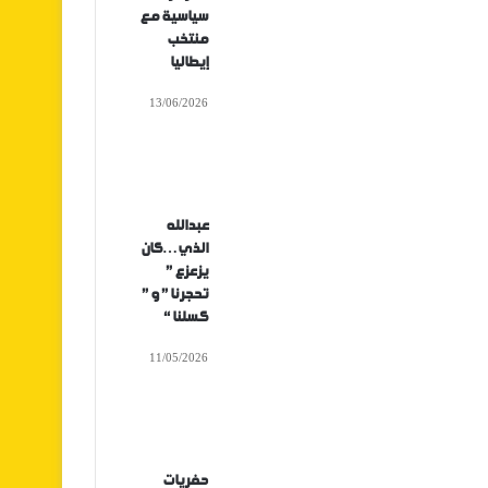
سياسية مع
منتخب
إيطاليا
13/06/2026
عبدالله
الذي…كان
يزعزع ”
تحجرنا ” و ”
كسلنا “
11/05/2026
حفريات