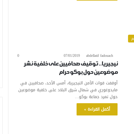
م
0
07/01/2019
abdellatif fadouach
نيجيريا.. توقيف صحافيين على خلفية نشر
موضوعين حول بوكو حرام
أوقفت قوات الأمن النيجيرية، أمس الأحد، صحافيين في
مايدوغوري في شمال شرق البلاد على خلفية موضوعين
حول تمرد جماعة بوكو…
أكمل القراءة »