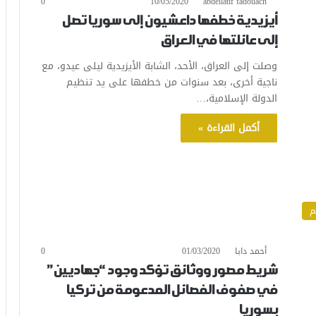
0
10/05/2020
abdellatif fadouach
أيزيدية خطفها داعشيون إلى سوريا تصل
إلى عائلتها في العراق
وصلت إلى العراق، الأحد، الشابة الأيزيدية ليلى عيدو، مع
ناجية أخرى، بعد سنوات من خطفها على يد تنظيم
الدولة الإسلامية،…
أكمل القراءة »
م
أحمد دابا
01/03/2020
0
شريط مصور ووثائق تؤكد وجود “جهاديين”
في صفوف الفصائل المدعومة من تركيا
بسوريا