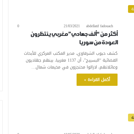
ة
0
21/03/2021
abdellatif fadouach
أكثر من “ألف جهادي” مغربي ينتظرون
العودة من سوريا
كشف حبوب الشرقاوي، مدير المكتب المركزي للأبحاث
القضائية “البسييج”، أن 1137 مغربيا، بينهم جهاديون
وعائلاتهم، لازالوا محتجزون في مخيمات شمال…
أكمل القراءة »
ة