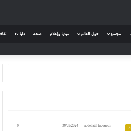
مجتمع
حول العالم
ميديا وإعلام
صحة
دابا tv
ثقاف
0
30/03/2024
abdellatif fadouach
ة