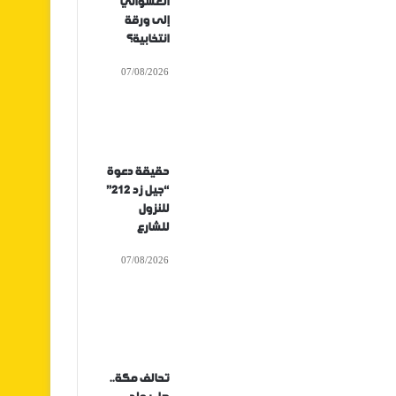
العشوائي
إلى ورقة
انتخابية؟
07/08/2026
حقيقة دعوة
“جيل زد 212”
للنزول
للشارع
07/08/2026
تحالف مكة..