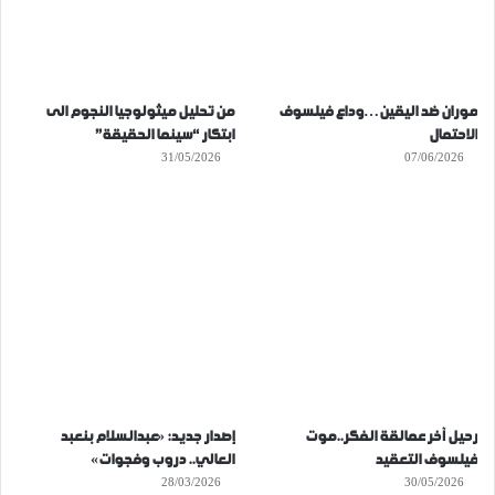
موران ضد اليقين…وداع فيلسوف
من تحليل ميثولوجيا النجوم الى
الاحتمال
ابتكار “سينما الحقيقة”
31/05/2026
07/06/2026
رحيل آخر عمالقة الفكر..موت
إصدار جديد: «عبدالسلام بنعبد
فيلسوف التعقيد
العالي.. دروب وفجوات»
28/03/2026
30/05/2026