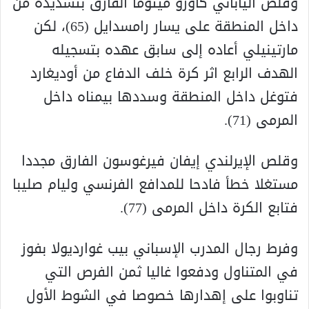
وقلص الياباني كاورو ميتوما الفارق بتسديدة من
داخل المنطقة على يسار رامسدايل (65)، لكن
مارتينيلي أعاده إلى سابق عهده بتسجيله
الهدف الرابع اثر كرة خلف الدفاع من أوديغارد
فتوغل داخل المنطقة وسددها بيمناه داخل
المرمى (71).
وقلص الإيرلندي إيفان فيرغوسون الفارق مجددا
مستغلا خطأ فادحا للمدافع الفرنسي وليام صليبا
فتابع الكرة داخل المرمى (77).
وفرط رجال المدرب الإسباني بيب غوارديولا بفوز
في المتناول ودفعوا غاليا ثمن الفرص التي
تناوبوا على إهدارها خصوصا في الشوط الأول