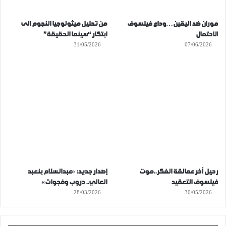
موران ضد اليقين…وداع فيلسوف
من تحليل ميثولوجيا النجوم الى
الاحتمال
ابتكار “سينما الحقيقة”
31/05/2026
07/06/2026
رحيل آخر عمالقة الفكر..موت
إصدار جديد: «عبدالسلام بنعبد
فيلسوف التعقيد
العالي.. دروب وفجوات»
28/03/2026
30/05/2026