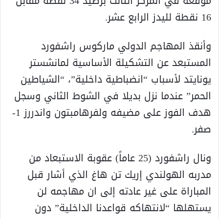
موقعه في المركز الثالث برصيد 34 نقطة مقابل
16 نقطة لليدز الرابع عشر.
وأنقذ المهاجم الدولي ماركوس راشفورد
المستبعد عن التشكيلة الأساسية لمانشستر
يونايتد لأسباب “انضباطية داخلية”، “الشياطين
الحمر” عندما نزل بديلا في الشوط الثاني وسجل
هدف الفوز على مضيفه ولفرهامبتون واندررز 1-
صفر.
ونال راشفورد (25 عاماً) عقوبة الاستبعاد من
مدربه الهولندي إريك تن هاغ الذي أشار قبل
المباراة على غير عادته إلى ان مهاجمه لن
يستهلها “لانتهاكه قواعدنا الداخلية” دون