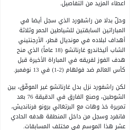
اعطاء المزيد من التفاصيل.
وحلّ بدلا من راشفورد الذي سجل أيضا في
المباراتين السابقتين للشياطين الحمر وثلاثة
أهداف لبلاده في مونديال قطر، الأرجنتيني
الشاب أليخاندرو غارناتشو (18 عاماً) الذي منح
هدف الفوز لفريقه في المباراة الأخيرة قبل
كأس العالم ضد فولهام (2-1) في 13 نوفمبر.
لكن راشفورد نزل بدل غارناتشو غير الموفّق، بين
الشوطين، وصنع الفارق في الدقيقة 76 بعد
تمريرة خذ وهات مع البرتغالي برونو فرنانديش،
فانفرد وسجل من داخل المنطقة هدفه الحادي
عشر هذا الموسم في مختلف المسابقات.