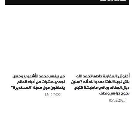
أخنوش: المغاربة خاصها تحمد الله
من بينهم محمد الأشعري وحسن
باش تجينا الشتا حمدو الله أنه 7 سنين
نجمي..عشرات من أدباء العالم
ديال الجفاف وباقي ماطيشة كتباع
يتحلقون حول محبّة “المُستديرة”
بجوج دراهم ونصف
15/12/2022
05/02/2025