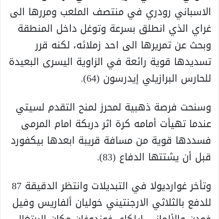
الاسباني رودري في منتصف الملعب ومررها الى
غراي الذي انطلق بسرعة وتوغل داخل المنطقة
وبحث عن تمريرها الى احد زملائه، لكنه قرر
تسديدها قوية رائعة في الزاوية اليسرى البعيدة
للحارس البرازيلي إيدرسون (64).
وسنحت فرصة ذهبية لمحرز لمنح التقدم لسيتي
عندما تهيأت أمامه كرة اثر دربكة امام المرمى
فسددها قوية من مسافة قريبة ابعدها بيكفورد
قبل أن يشتتها الدفاع (83).
وتأخر غوارديولا في التبديلات وانتظر الدقيقة 87
للدفع بالثلاثي الارجنتيني خوليان ألفاريس وفيل
فودن والألماني إيلكاي غوندوغان مكان البرتغالي