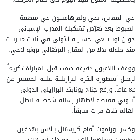
في المقابل، بقي ولفرهامبتون في منطقة
الهبوط بعد تعرّض تشكيلة المدرب الإسباني
خولن لوبيتيغي لخسارته الأولى في ثلاث مباريات
منذ حلوله بدلا من المقال البرتغالي برونو لاجي.
ووقف اللاعبون دقيقة صمت قبل المباراة تكريماً
لرحيل أسطورة الكرة البرازيلية بيليه الخميس عن
82 عاماً. ورفع جناح يونايتد البرازيلي الدولي
أنتوني قميصه لاظهار رسالة شخصية لبطل
العالم ثلاث مرات سابقاً.
وخسر بورنموث أمام كريستال بالاس بهدفين
نظيفين سجلهما الغاني جوردان أيو (19)