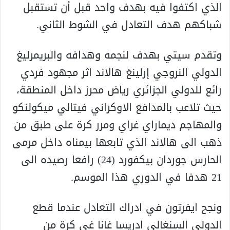
الذي اكتفوا فيه بهدف واحد قبل أن تستقبل
شباكهم هدف التعادل في الشوط الثاني.
وتقدم سيتي بهدف لنجمه وهدافه والبريمرليغ
الدولي النروجي إرلينغ هالاند اثر مجهود فردي
رائع للدولي الجزائري رياض محرز داخل المنطقة،
حيث تلاعب بالمدافع الاوكراني فيتالي ميكولنكو
والمهاجم ديماراي غراي ومرر كرة على طبق من
ذهب الى هالاند الذي تابعها بيمناه داخل مرمى
الحارس جوردان بيكفورد (24) رافعا رصيده الى
21 هدفا في الدوري هذا الموسم.
ونجح ايفرتون في ادراك التعادل عندما قطع
الدولي السنغالي ادريسا غانا غي كرة من