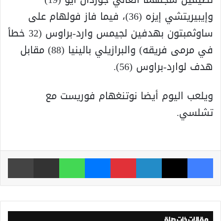
وإيبيريتشي إيزه (36)، فيما فاز فولهام على
ساوثمبتون بهدفين لجيمس وارد-براوس (32 خطأ
في مرمى فريقه) والبرازيلي بالينيا (88) مقابل
هدف لوارد-براوس (56).
ويلعب اليوم أيضا نوتنغهام فوريست مع
تشلسي.
فيسبوك
‫X
لينكدإن
بينتيريست
ماسنجر
واتساب
مشاركة عبر البريد
طباعة
مقالات ذات صلة