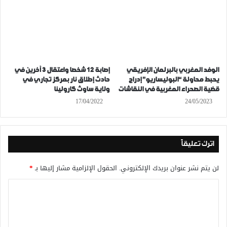
الوفد المغربي بالبرلمان الإفريقي
إصابة 12 شخصا واعتقال 3 آخرين في
يحبط محاولة “البوليساريو” إدراج
حادث إطلاق نار بمركز تجاري في
قضية الصحراء المغربية في النقاشات
ولاية ساوث كارولينا
17/04/2022
24/05/2023
اترك تعليقاً
لن يتم نشر عنوان بريدك الإلكتروني.
الحقول الإلزامية مشار إليها بـ
*
ا
ل
ت