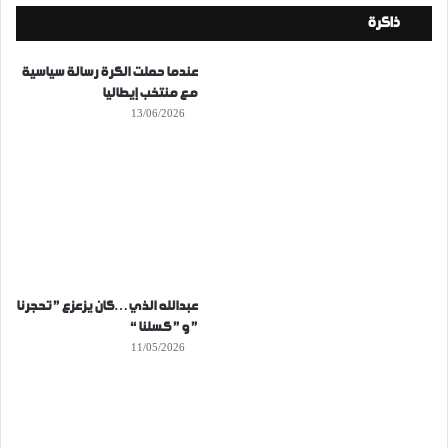
ذاكرة
عندما حملت الكرة رسالة سياسية
مع منتخب إيطاليا
13/06/2026
عبدالله الذي…كان يزعزع ” تحجرنا
” و ” كسلنا “
11/05/2026