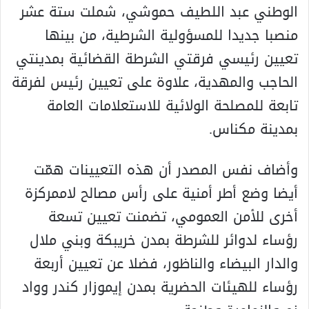
الوطني عبد اللطيف حموشي، شملت ستة عشر
منصبا جديدا للمسؤولية الشرطية، من بينها
تعيين رئيسي فرقتي الشرطة القضائية بمدينتي
الحاجب والمهدية، علاوة على تعيين رئيس لفرقة
تابعة للمصلحة الولائية للاستعلامات العامة
بمدينة مكناس.
وأضاف نفس المصدر أن هذه التعيينات همّت
أيضا وضع أطر أمنية على رأس مصالح لاممركزة
أخرى للأمن العمومي، تضمنت تعيين تسعة
رؤساء لدوائر للشرطة بمدن خريبكة وبني ملال
والدار البيضاء والناظور، فضلا عن تعيين أربعة
رؤساء للهيئات الحضرية بمدن إيموزار كندر وواد