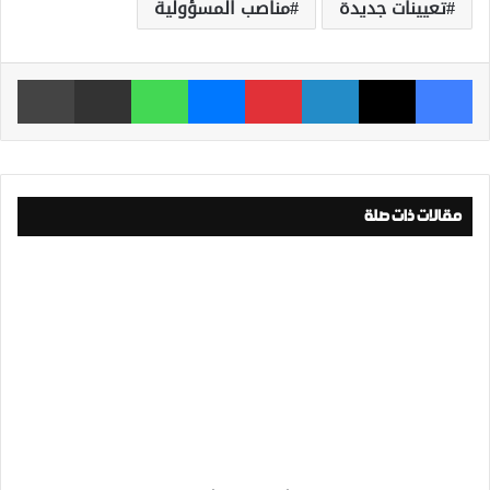
تعيينات جديدة
مناصب المسؤولية
فيسبوك
‫X
لينكدإن
بينتيريست
ماسنجر
واتساب
مشاركة عبر البريد
طباعة
مقالات ذات صلة