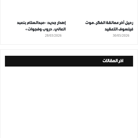
رحيل آخر عمالقة الفكر..موت
إصدار جديد: «عبدالسلام بنعبد
فيلسوف التعقيد
العالي.. دروب وفجوات»
28/03/2026
30/05/2026
اخر المقالات