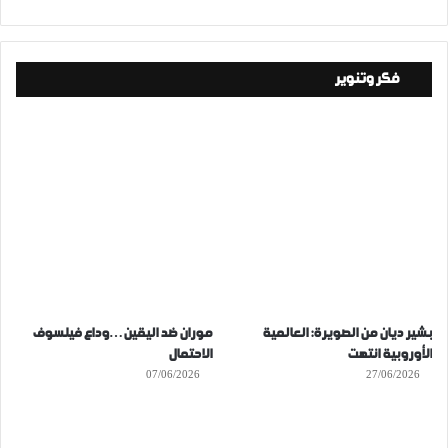
فكر وتنوير
بشير ديان من الصويرة: العالمية
موران ضد اليقين…وداع فيلسوف
الأوروبية انتهت
الاحتمال
07/06/2026
27/06/2026