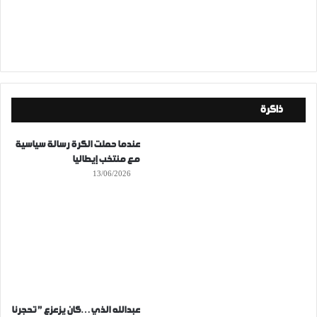
ذاكرة
عندما حملت الكرة رسالة سياسية
مع منتخب إيطاليا
13/06/2026
عبدالله الذي…كان يزعزع ” تحجرنا