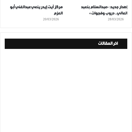
إصدار جديد: «عبدالسلام بنعبد
مركز آيت إيدر ينعي عبدالغني أبو
العالي.. دروب وفجوات»
العزم
20/03/2026
28/03/2026
اخر المقالات