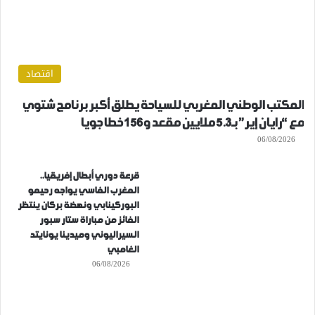
اقتصاد
المكتب الوطني المغربي للسياحة يطلق أكبر برنامج شتوي
مع “رايان إير” بـ5.3 ملايين مقعد و156 خطا جويا
06/08/2026
قرعة دوري أبطال إفريقيا..
المغرب الفاسي يواجه رحيمو
البوركينابي ونهضة بركان ينتظر
الفائز من مباراة ستار سبور
السيراليوني وميدينا يونايتد
الغامبي
06/08/2026