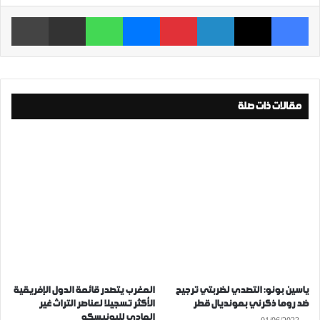
فيسبوك
‫X
لينكدإن
بينتيريست
ماسنجر
واتساب
مشاركة عبر البريد
طباعة
مقالات ذات صلة
ياسين بونو: التصدي لضربتي ترجيح
المغرب يتصدر قائمة الدول الإفريقية
ضد روما ذكرني بمونديال قطر
الأكثر تسجيلا لعناصر التراث غير
المادي لليونيسكو