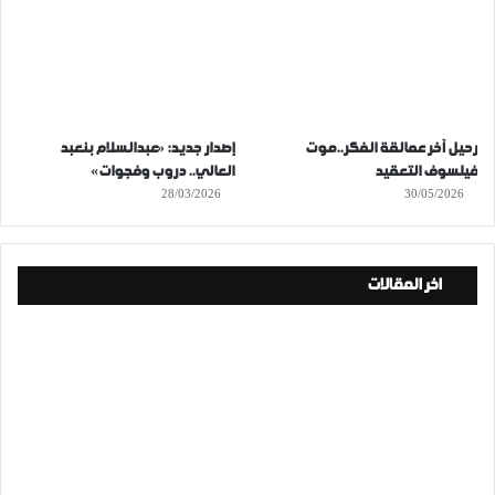
رحيل آخر عمالقة الفكر..موت
إصدار جديد: «عبدالسلام بنعبد
فيلسوف التعقيد
العالي.. دروب وفجوات»
28/03/2026
30/05/2026
اخر المقالات