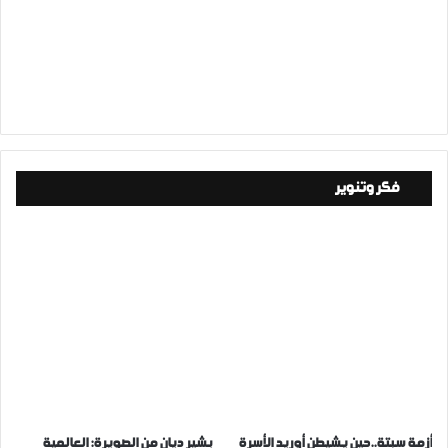
فكر وتنوير
أزمة سبتة..حين يشيطن أوريد الأسرة
بشير ديان من الصويرة: العالمية