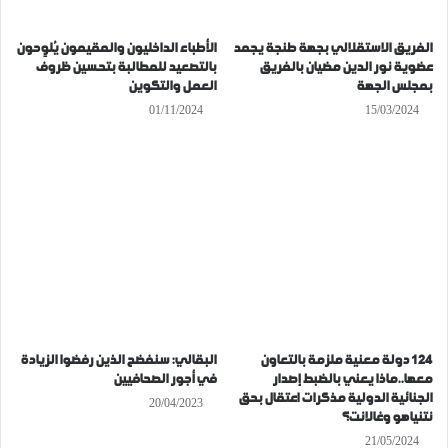
الفريق الاستقلالي بجهة طنجة يجمد
الأطباء الداخليون والمقيمون يُلوِحون
عضوية نور الدين مضيان بالفريق
بالتصعيد للمطالبة بتحسين ظروف
بمجلس الجهة
العمل والتكوين
01/11/2024
15/03/2024
124 دولة معنية ملزمة بالتعاون
البقالي: سنفضح الذين رفضوا الزيادة
معها..ماذا يعني بالضبط إصدار
في أجور الصحافيين
الجنائية الدولية مذكرات اعتقال بحق
20/04/2023
نتنياهو وغالانت؟
21/05/2024