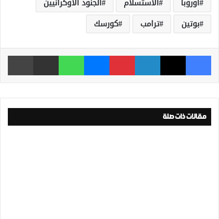
أوروبا
الاستسلام
الجنود الأوكرانيين
بوتين
ترامب
كورسك
فيسبوك
‫X
لينكدإن
بينتيريست
ماسنجر
واتساب
مشاركة عبر البريد
طباعة
مقالات ذات صلة