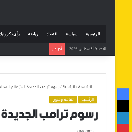
الرئيسية
سياسة
اقتصاد
رياضة
رأي/ كرونيك
الأحد 9 أغسطس 2026
أخر خبر
الرئيسية
/
الرئسية
/
رسوم ترامب الجديدة تهزّ عالم السينم
فيسبوك
الرئسية
ثقافة وفنون
‫X
لينكدإن
رسوم ترامب الجديدة ت
بينتيريست
08/05/2025