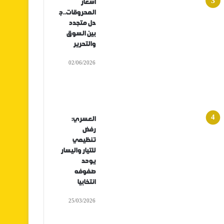
أسعار
المحروقات..ج
دل متجدد
بين السوق
والتحرير
02/06/2026
العسري:
رفض
تنظيمي
للتيار واليسار
يوحد
صفوفه
انتخابيا
25/03/2026