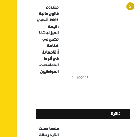
مشروع
قانون مالية
2026..أقصبي
: قيمة
الميزانيات لا
تكمن في
ضخامة
أرقامها بل
في أثرها
الفعلي على
المواطنيين
24/10/2025
ذاكرة
عندما حملت
الكرة رسالة