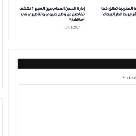
 المغربية تطلق خطا
إدارة السجن المحلي عين السبع 1 تكشف
ا يربط الدار البيضاء
تفاصيل عن وضع بعيوي والناصيري في
“عكاشة”
13/01/2024
يها بـ
*