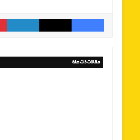
فيسبوك
‫X
لينكدإن
مقالات ذات صلة