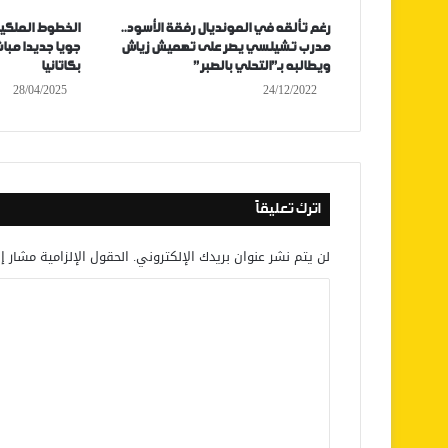
رغم تألقه في المونديال رفقة الأسود..
الخطوط الملكية
مدرب تشيلسي يصر على تهميش زياش
جويا جديدا مباشر
ويطالبه بـ”التحلي بالصبر”
بكاتانيا
28/04/2025
24/12/2022
اترك تعليقاً
لن يتم نشر عنوان بريدك الإلكتروني.
الحقول الإلزامية مشار إل
ا
ل
ت
ع
ل
ي