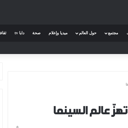
مجتمع
حول العالم
ميديا وإعلام
صحة
دابا tv
ثقاف
ا
هزّ عالم السينما
0