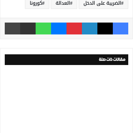
الضريبة على الدخل
العدالة
كورونا
فيسبوك
‫X
لينكدإن
بينتيريست
ماسنجر
واتساب
مشاركة عبر البريد
طباعة
مقالات ذات صلة