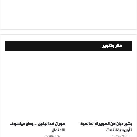
فكر وتنوير
بشير ديان من الصويرة: العالمية
موران ضد اليقين…وداع فيلسوف
الأوروبية انتهت
الاحتمال
07/06/2026
27/06/2026