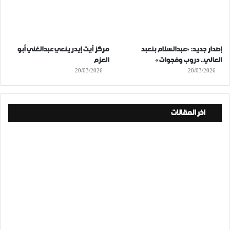
إصدار جديد: «عبدالسلام بنعبد
مركز آيت إيدر ينعي عبدالغني أبو
العالي.. دروب وفجوات»
العزم
20/03/2026
28/03/2026
اخر المقالات