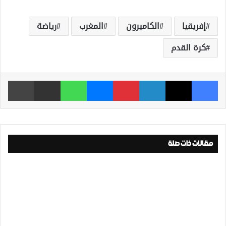
إفريقيا
الكاميرون
المغرب
رياضة
كرة القدم
فيسبوك
‫X
لينكدإن
بينتيريست
ماسنجر
واتساب
مشاركة عبر البريد
طباعة
مقالات ذات صلة