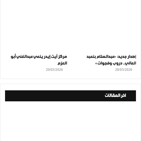
إصدار جديد: «عبدالسلام بنعبد
مركز آيت إيدر ينعي عبدالغني أبو
العالي.. دروب وفجوات»
العزم
20/03/2026
28/03/2026
اخر المقالات