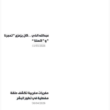
عبدالله الذي…كان يزعزع ” تحجرنا
” و ” كسلنا “
11/05/2026
حفريات مغربية تكشف حلقة
مفصلية في تطور البشر
30/04/2026