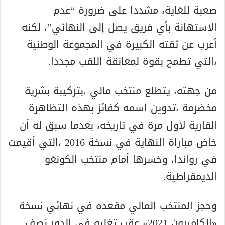
صعبة للغاية، مشددا على ضرورة “عدم
الاستهانة بأي فريق يصل إلى النهائي”، لكنه
أعرب عن ثقته الكبيرة في المجموعة الوطنية
،التي تطمح بقوة لمعانقة اللقب مجددا.
من جهته، يتطلع منتخب مالي ،بتركيبة بشرية
مخضرمة ،تدوين اسمه كفائز بهذه التظاهرة
القارية لأول مرة في تاريخه، بعدما سبق له أن
خاض مباراة النهاية في نسخة 2016 ،التي أقيمت
في رواندا، وخسرها أمام منتخب الكونغو
الديمقراطية.
وحجز المنتخب المالي مقعده في نهائي نسخة
«الكاميرون 2021» عقب تغلبه في الدور نصف