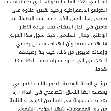
القياسي لعدد ألقاب البطولة، الذي يحمله منتخب
الكونغو الديمقراطية برصيد لقبين، علاوة على
تخطي إنجاز الجيل الذي حقق لقب البطولة قبل
عامين في الدار البيضاء، تحت قيادة الاطار
الوطني جمال السلامي، حيث سجل هذا الفريق
14 هدفا، سيما وأن الهداف سفيان رحيمي
وزملائه قريبون من ذلك، حيث بلغ رصيدهم
التهديفي الى حدود مباراة نصف النهاية 13
هدفا.
ترشيح النخبة الوطنية للظفر باللقب الافريقي
يعكسه ايضا النسق التصاعدي في الاداء ، إذ
بعد بداية خجولة في المبارتين الاولى و الثانية
من دور المجموعات، شهد المؤدى الشمولي