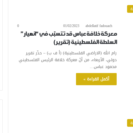
ة
0
01/02/2023
abdellatif fadouach
معركة خلافة عباس قد تتسبّب في “انهيار”
السلطة الفلسطينية (تقرير)
رام الله (الاراضي الفلسطينية) (أ ف ب) – حذّر تقرير
دولي، الأربعاء، من أنّ معركة خلافة الرئيس الفلسطيني
محمود عباس…
أكمل القراءة »
ة