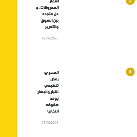
أسعار
المحروقات..ج
دل متجدد
بين السوق
والتحرير
02/06/2026
العسري:
رفض
تنظيمي
للتيار واليسار
يوحد
صفوفه
انتخابيا
25/03/2026