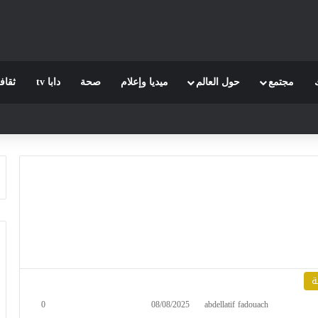
مجتمع
حول العالم
ميديا وإعلام
صحة
دابا tv
ثقاف
ة
0
08/08/2025
abdellatif fadouach