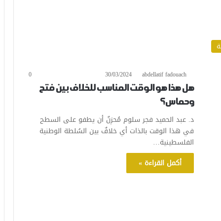
ة
0
30/03/2024
abdellatif fadouach
هل هذا هو الوقت المناسب للخلاف بين فتح
وحماس؟
د. عبد الحميد فجر سلوم مُحزِنٌ أن يطفو على السطح
في هذا الوقت بالذات أي خلافٌ بين السُلطة الوطنية
الفلسطينية…
أكمل القراءة »