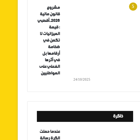
مشروع
قانون مالية
2026..أقصبي
: قيمة
الميزانيات لا
تكمن في
ضخامة
أرقامها بل
في أثرها
الفعلي على
المواطنيين
24/10/2025
ذاكرة
عندما حملت
الكرة رسالة