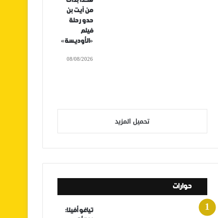
هكذا بدأت
من آيت بن
حدو رحلة
فيلم
«الأوديسة»
08/08/2026
تحميل المزيد
حوارات
تياغو أفيلا: