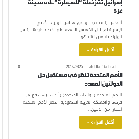
إسرائيل تقرّ خطة “للسيطرة” على مدينة
غزة
القدس (أ ف ب) – وافق مجلس الوزراء الأمني
الإسرائيلي ليل الخميس الجمعة على خطة طرحها رئيس
الوزراء بنيامين نتانياهو…
أكمل القراءة »
0
28/07/2025
abdellatif fadouach
الأمم المتحدة تنظر في مستقبل حل
الدولتين المهدد
الامم المتحدة (الولايات المتحدة) (أ ف ب) – بدفع من
فرنسا والمملكة العربية السعودية، تنظر الأمم المتحدة
اعتبارا من الاثنين…
أكمل القراءة »