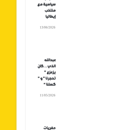
سياسية مع
منتخب
إيطاليا
13/06/2026
عبدالله
الذي…كان
يزعزع ”
تحجرنا ” و ”
كسلنا “
11/05/2026
حفريات