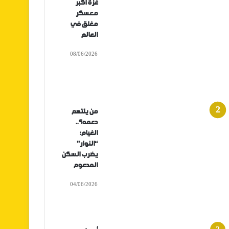
غزة أكبر
معسكر
مغلق في
العالم
08/06/2026
من يلتهم
دعمه؟..
الغيام:
“النوار”
يضرب السكن
المدعوم
04/06/2026