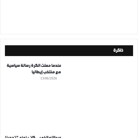
ذاكرة
عندما حملت الكرة رسالة سياسية
مع منتخب إيطاليا
13/06/2026
عبدالله الذي…كان يزعزع ” تحجرنا