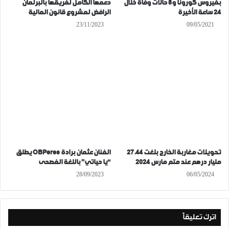
بفيروس كورونا و8 حالات وفاة خلال
دعمها الكامل لفريقها بالبرلمان
24 ساعة الأخيرة
الرافض لمشروع قانون المالية
23/11/2023
09/05/2021
تحويلات مغاربة الخارج بلغت 27.44
الفنان عثمان برادة OBPeres يطلق
مليار درهم عند متم مارس 2024
“يا حياتي” باللغة الفصحى
28/09/2023
06/05/2024
اترك تعليقاً