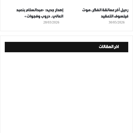
رحيل آخر عمالقة الفكر..موت
إصدار جديد: «عبدالسلام بنعبد
فيلسوف التعقيد
العالي.. دروب وفجوات»
28/03/2026
30/05/2026
اخر المقالات