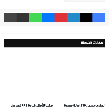
فيسبوك
‫X
لينكدإن
بينتيريست
ماسنجر
واتساب
مشاركة عبر البريد
طباعة
مقالات ذات صلة
المغرب يسجل 236 إصابة جديدة
مخيبا للأمال..قيادة PPS تعبر عن