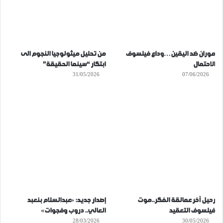
موران ضد اليقين…وداع فيلسوف
من تحليل ميثولوجيا النجوم الى
الاحتمال
ابتكار “سينما الحقيقة”
31/05/2026
07/06/2026
رحيل آخر عمالقة الفكر..موت
إصدار جديد: «عبدالسلام بنعبد
فيلسوف التعقيد
العالي.. دروب وفجوات»
28/03/2026
30/05/2026