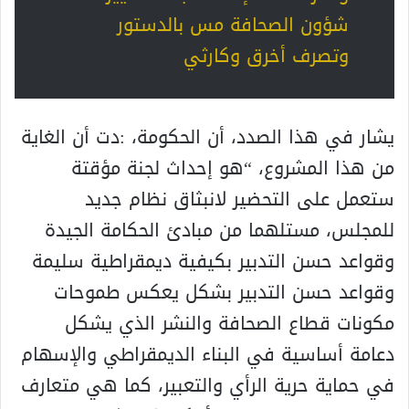
شؤون الصحافة مس بالدستور
وتصرف أخرق وكارثي
يشار في هذا الصدد، أن الحكومة، :دت أن الغاية
من هذا المشروع، “هو إحداث لجنة مؤقتة
ستعمل على التحضير لانبثاق نظام جديد
للمجلس، مستلهما من مبادئ الحكامة الجيدة
وقواعد حسن التدبير بكيفية ديمقراطية سليمة
وقواعد حسن التدبير بشكل يعكس طموحات
مكونات قطاع الصحافة والنشر الذي يشكل
دعامة أساسية في البناء الديمقراطي والإسهام
في حماية حرية الرأي والتعبير، كما هي متعارف