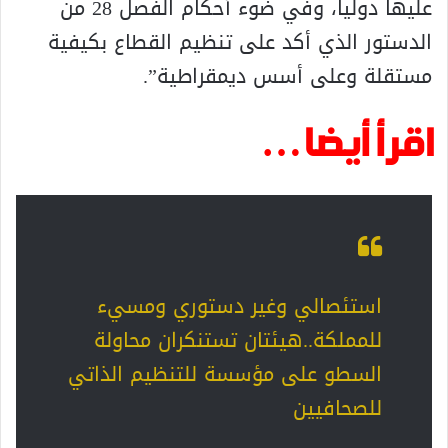
عليها دوليا، وفي ضوء أحكام الفصل 28 من
الدستور الذي أكد على تنظيم القطاع بكيفية
مستقلة وعلى أسس ديمقراطية”.
اقرأ أيضا…
استئصالي وغير دستوري ومسيء
للمملكة..هيئتان تستنكران محاولة
السطو على مؤسسة للتنظيم الذاتي
للصحافيين