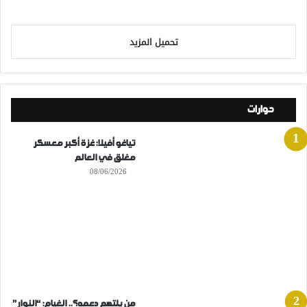
تحميل المزيد
حوارات
تياغو أفيلا: غزة أكبر معسكر
مغلق في العالم
08/06/2026
من يلتهم دعمه؟.. الغيام: “النوار”