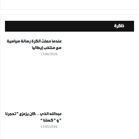
ذاكرة
عندما حملت الكرة رسالة سياسية
مع منتخب إيطاليا
13/06/2026
عبدالله الذي…كان يزعزع ” تحجرنا
” و ” كسلنا “
11/05/2026