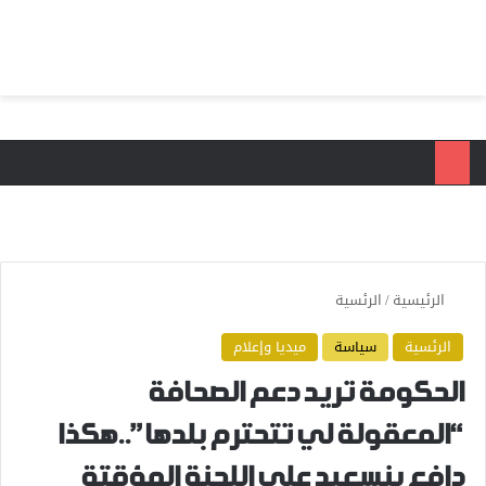
بحث عن
الق
الرئيسية
/
الرئسية
الرئسية
سياسة
ميديا وإعلام
الحكومة تريد دعم الصحافة
“المعقولة لي تتحترم بلدها”..هكذا
دافع بنسعيد على اللجنة المؤقتة