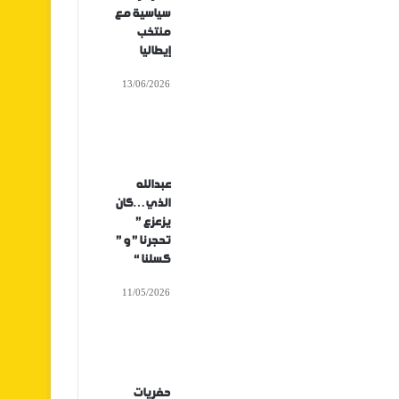
سياسية مع
منتخب
إيطاليا
13/06/2026
عبدالله
الذي…كان
يزعزع ”
تحجرنا ” و ”
كسلنا “
11/05/2026
حفريات