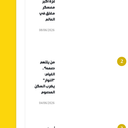
غزة أكبر
معسكر
مغلق في
العالم
08/06/2026
من يلتهم
دعمه؟..
الغيام:
“النوار”
يضرب السكن
المدعوم
04/06/2026