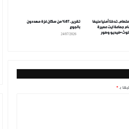
تصام..تدخلا أمنيا عنيفا
تقرير..67% من سكان غزة مهددون
ام جماعة ايت عميرة
بالجوع
ملوث+فيديو وصور
24/07/2026
يها بـ
*