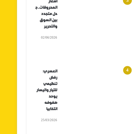
أسعار
المحروقات..ج
دل متجدد
بين السوق
والتحرير
02/06/2026
العسري:
رفض
تنظيمي
للتيار واليسار
يوحد
صفوفه
انتخابيا
25/03/2026