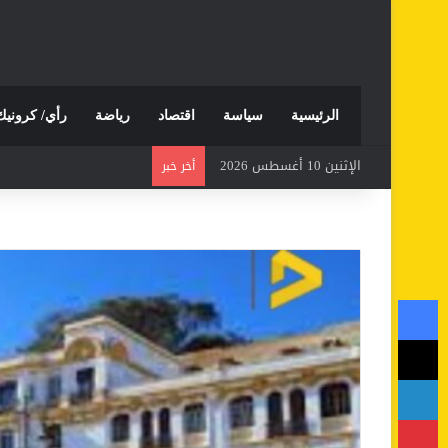
الرئيسية
سياسة
اقتصاد
رياضة
رأي/ كرونيك
الإثنين 10 أغسطس 2026
أخر خبر
فيسبوك
‫X
لينكدإن
بينتيريست