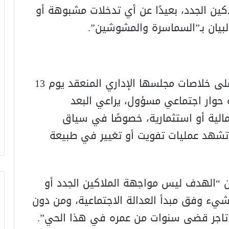
كين الجدد، بعيدًا عن أي تدخلات مشبوهة أو
بيان بـ”السماسرة والمشوشين”.
و أشار البيان ذاته، أن الجمعية، وبناء على خلاصات مجلسها الإداري المنعقد يوم 13
أسسة حوار اجتماعي مسؤول، يراعي البعد
مالية أو استثمارية، خصوصًا في سياق
ي تشهد عمليات تفويت أو تغيير في طبيعة
ن “الهدف ليس مواجهة الملاكين الجدد أو
يء وفق مبدأ العدالة الاجتماعية، ومن دون
اجر قضى سنوات من عمره في هذا الحي”.