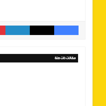
فيسبوك
‫X
لينكدإن
مقالات ذات صلة