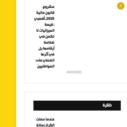
مشروع
قانون مالية
2026..أقصبي
: قيمة
الميزانيات لا
تكمن في
ضخامة
أرقامها بل
في أثرها
الفعلي على
المواطنيين
24/10/2025
ذاكرة
عندما حملت
الكرة رسالة