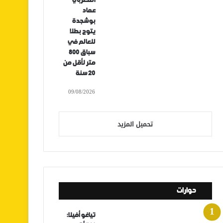
المغربي
عماد
بوشجدة
يتوج بطلا
للعالم في
سباق 800
متر لأقل من
20 سنة
09/08/2026
تحميل المزيد
حوارات
تياغو أفيلا: