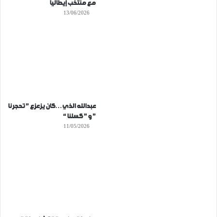
مع منتخب إيطاليا
13/06/2026
عبدالله الذي…كان يزعزع ” تحجرنا
” و ” كسلنا “
11/05/2026