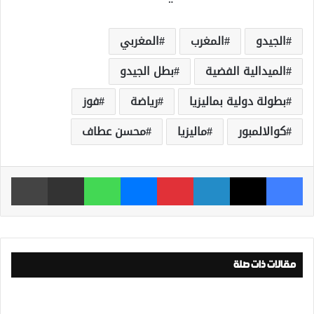
الجيدو
المغرب
المغربي
الميدالية الفضية
بطل الجيدو
بطولة دولية بماليزيا
رياضة
فوز
كوالالمبور
ماليزيا
محسن عطاف
فيسبوك
‫X
لينكدإن
بينتيريست
ماسنجر
واتساب
مشاركة عبر البريد
طباعة
مقالات ذات صلة