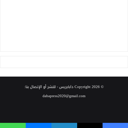
© Copyright 2026
دابابريس
- للنشر أو الإتصال بنا:
dabapress2020@gmail.com
‫X
فيسبوك
انستقرام