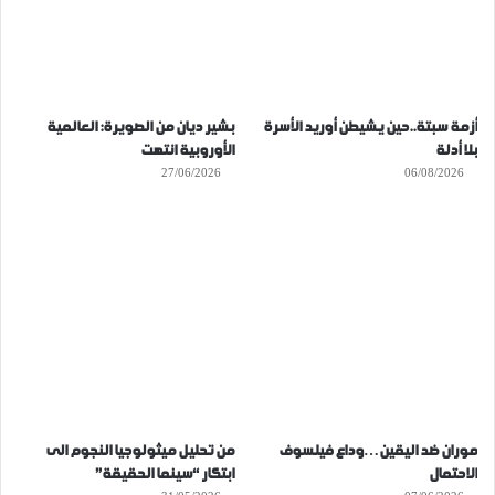
أزمة سبتة..حين يشيطن أوريد الأسرة
بشير ديان من الصويرة: العالمية
بلا أدلة
الأوروبية انتهت
27/06/2026
06/08/2026
موران ضد اليقين…وداع فيلسوف
من تحليل ميثولوجيا النجوم الى
الاحتمال
ابتكار “سينما الحقيقة”