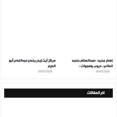
إصدار جديد: «عبدالسلام بنعبد
مركز آيت إيدر ينعي عبدالغني أبو
العالي.. دروب وفجوات»
العزم
20/03/2026
28/03/2026
اخر المقالات