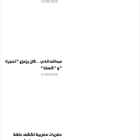
13/06/2026
عبدالله الذي…كان يزعزع ” تحجرنا
” و ” كسلنا “
11/05/2026
حفريات مغربية تكشف حلقة