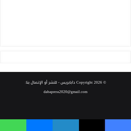
© Copyright 2026
دابابريس
- للنشر أو الإتصال بنا:
dabapress2020@gmail.com
‫X
فيسبوك
انستقرام
فيسبوك
‫X
لينكدإن
ماسنجر
واتساب