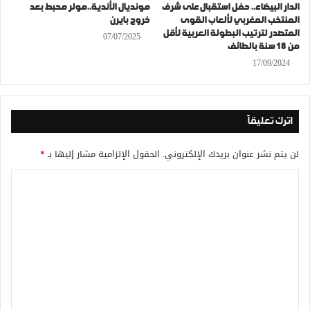
الدار البيضاء.. حفل استقبال على شرف
مونديال الأندية..مولر محبط بعد
المنتخب المغربي لألعاب القوى
خروج بايرن
المتصدر لترتيب البطولة العربية لأقل
07/07/2025
من 18 سنة بالطائف
17/09/2024
اترك تعليقاً
لن يتم نشر عنوان بريدك الإلكتروني.
الحقول الإلزامية مشار إليها بـ
*
ا
ل
ت
ع
ل
ي
ق