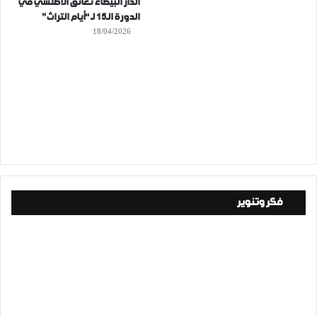
الدار البيضاء تعانق الأطلسي في
الدورة الـ15 لـ “أيام التراث”
18/04/2026
فكر وتنوير