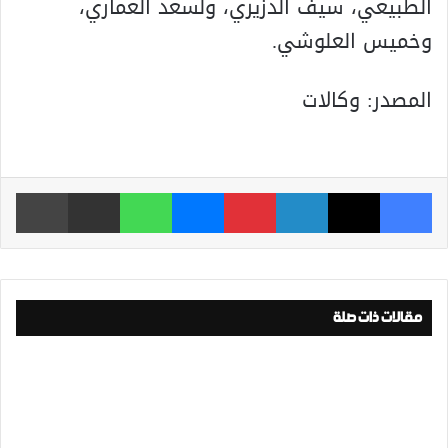
الطبيعي، سيف الدزيري، ولسعد العماري،
وخميس العلوشي.
المصدر: وكالات
فيسبوك
‫X
لينكدإن
بينتيريست
ماسنجر
واتساب
مشاركة عبر البريد
طباعة
مقالات ذات صلة