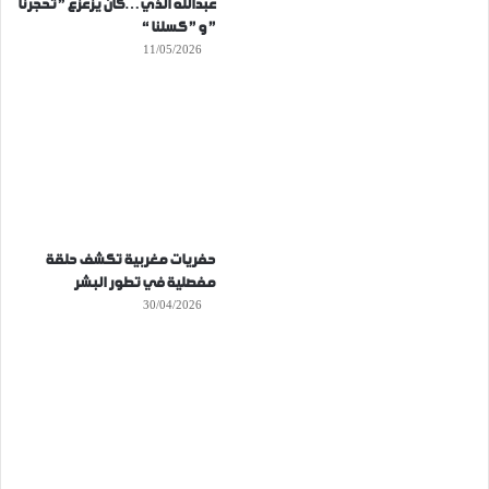
عبدالله الذي…كان يزعزع ” تحجرنا
” و ” كسلنا “
11/05/2026
حفريات مغربية تكشف حلقة
مفصلية في تطور البشر
30/04/2026