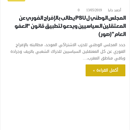
أحمد دابا
13/05/2019
0
المجلس الوطني لPSU يطالب بالإفراج الفوري عن
المعتقلين السياسيين ويدعو لتطبيق قانون “العفو
العام”(صور)
جدد المجلس الوطني للحزب الاشتراكي الموحد، مطالبته بالإفراج
الفوري عن كل المعتقلين السياسيين للحراك الشعبي بالريف وجرادة
وباقي مناطق المغرب،…
أكمل القراءة »