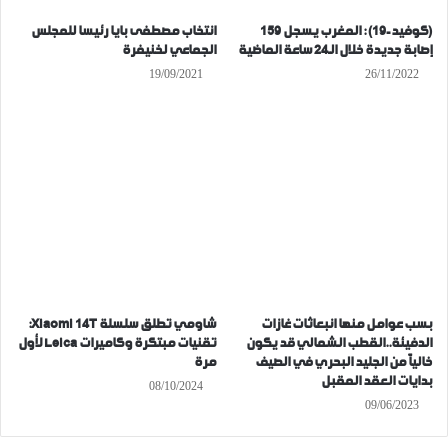
(كوفيد-19) : المغرب يسجل 159
انتخاب مصطفى بايا رئيسا للمجلس
إصابة جديدة خلال الـ24 ساعة الماضية
الجماعي لخنيفرة
19/09/2021
26/11/2022
بسب عوامل منها انبعاثات غازات
شاومي تطلق سلسلة Xiaomi 14T:
الدفيئة..القطب الشمالي قد يكون
تقنيات مبتكرة وكاميرات Leica لأول
خالياً من الجليد البحري في الصيف
مرة
بدايات العقد المقبل
08/10/2024
09/06/2023