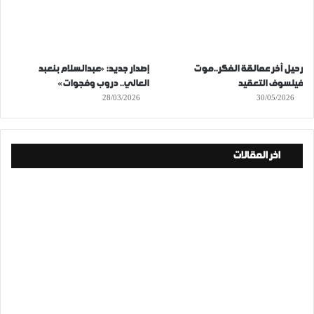
رحيل آخر عمالقة الفكر..موت
إصدار جديد: «عبدالسلام بنعبد
فيلسوف التعقيد
العالي.. دروب وفجوات»
28/03/2026
30/05/2026
اخر المقالات