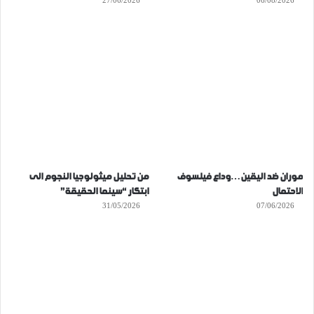
27/06/2026
06/08/2026
موران ضد اليقين…وداع فيلسوف
من تحليل ميثولوجيا النجوم الى
الاحتمال
ابتكار “سينما الحقيقة”
31/05/2026
07/06/2026