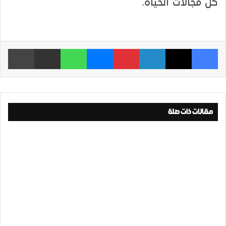
كل مجالات الحياة.
فيسبوك
‫X
لينكدإن
بينتيريست
ماسنجر
واتساب
مشاركة عبر البريد
طباعة
مقالات ذات صلة