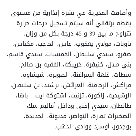
وأضافت المديرية في نشرة إنذارية من مستوى
يقظة برتقالي أنه سيتم تسجيل درجات حرارة
تتراوح ما بين 39 و 45 درجة بكل من وزان،
تاونات، مولاي يعقوب، فاس، الحاجب، مكناس،
صفرو، سيدي سليمان، الخميسات، سيدي قاسم،
بني ملال، خنيفرة، خريبكة، الفقيه بن صالح،
سطات، قلعة السراغنة، الصويرة، شيشاوة،
مراكش، الرحامنة، العرائش، برشيد، بن سليمان،
الرشيدية، زاكورة، تزنيت، اشتوكة ايت – باها،
طانطان، سيدي إفني وداخل أقاليم سلا،
الصخيرات تمارة، النواصر، مديونة، الجديدة،
بوجدور، أوسرد ووادي الذهب.