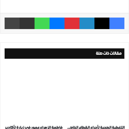
فيسبوك
‫X
لينكدإن
بينتيريست
ماسنجر
واتساب
مشاركة عبر البريد
طباعة
مقالات ذات صلة
التغطية الصحية لأجراء القطاع الخاص..
فاطمة الزهراء عمور في زيارة لأكادير