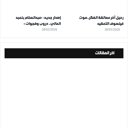
رحيل آخر عمالقة الفكر..موت
إصدار جديد: «عبدالسلام بنعبد
فيلسوف التعقيد
العالي.. دروب وفجوات»
28/03/2026
30/05/2026
اخر المقالات