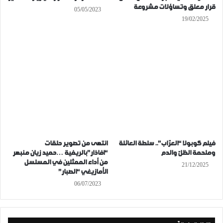
قرار معلق وتساؤلات مشروعة
05/05/2023
19/02/2025
فيلم كوبولا “العرّاب”.. سلطة العائلة
انتهى من تصوير حلقات
وملحمة الظلّ والدم
“افاذار”بالريفية …حميد زيان منبهر
من أداء الممثلين في المسلسل
21/12/2025
الأمازيغي “الصبار”
06/07/2023