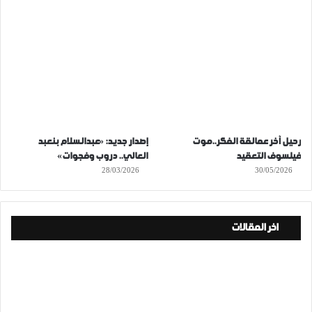
رحيل آخر عمالقة الفكر..موت
إصدار جديد: «عبدالسلام بنعبد
فيلسوف التعقيد
العالي.. دروب وفجوات»
28/03/2026
30/05/2026
اخر المقالات