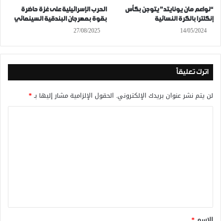
“نواعم مان يونايتد” يتوجن بكأس
الحرب الإسرائيلية على غزة حاضرة
إنكلترا بالكرة النسائية
بقوة بمهرجان البندقية السينمائي
27/08/2025
14/05/2024
اترك تعليقاً
لن يتم نشر عنوان بريدك الإلكتروني.
الحقول الإلزامية مشار إليها بـ
*
ا
ل
ت
ع
ل
ي
ق
*
الاسم
*