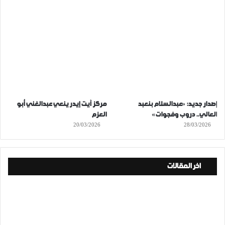
إصدار جديد: «عبدالسلام بنعبد
مركز آيت إيدر ينعي عبدالغني أبو
العالي.. دروب وفجوات»
العزم
20/03/2026
28/03/2026
اخر المقالات