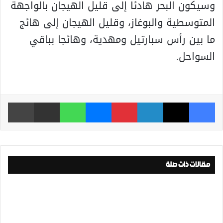
وسيكون البحر هادئا إلى قليل الهيجان بالواجهة
المتوسطية والبوغاز، وقليل الهيجان إلى هائج
ما بين رأس سبارتيل ومهدية، وهائجا بباقي
السواحل.
فيسبوك
‫X
لينكدإن
بينتيريست
ماسنجر
واتساب
مشاركة عبر البريد
طباعة
مقالات ذات صلة