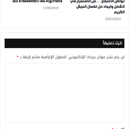
تواصل الاحتجاج … من الاستمرار في
qui a rassemblé les Algériens
الشغل وايجاد حل لضمان العيش
13/08/2019
الكريم
20/03/2024
اترك تعليقاً
لن يتم نشر عنوان بريدك الإلكتروني.
الحقول الإلزامية مشار إليها بـ
*
ا
ل
ت
ع
ل
ي
ق
*