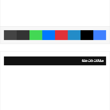
فيسبوك
‫X
لينكدإن
بينتيريست
ماسنجر
واتساب
مشاركة عبر البريد
طباعة
مقالات ذات صلة