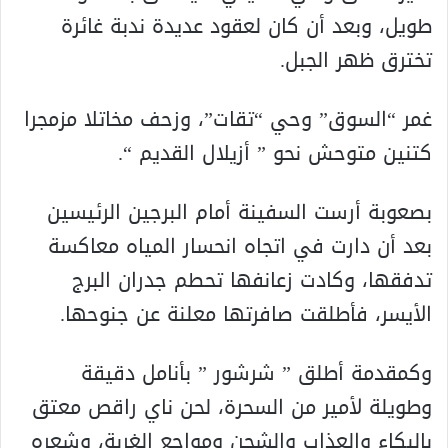
طويل، وبعد أن كان لعقود عديدة ندبة غائرة
تخترق ظهر الجبل.
غمر “السوق” وحي “تقات”، وزحف مخاتلا مزمجرا
كتنين متوحش نحو ” أزيلال القديم “.
بصعوبة أرست السفينة أمام البرجين الرئيسين
بعد أن دارت في اتجاه انحسار المياه معاكسة
تدفقها، وكادت زعانفها تحطم جدران البرج
الأيسر، فأطلقت صافرتها معلنة عن جنوحها.
وكمقدمة أطلق ” شرشور ” بأنامل دقيقة
وطويلة لأمير من السحرة، لحن ناي راقص معتق
بالبكاء والعذاب والشجن ومواجع الغربة، وشعره