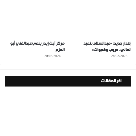
إصدار جديد: «عبدالسلام بنعبد
مركز آيت إيدر ينعي عبدالغني أبو
العالي.. دروب وفجوات»
العزم
20/03/2026
28/03/2026
اخر المقالات