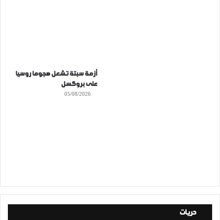
أزمة سبتة تشعل هجوما روسيا
على بروكسل
05/08/2026
حريات