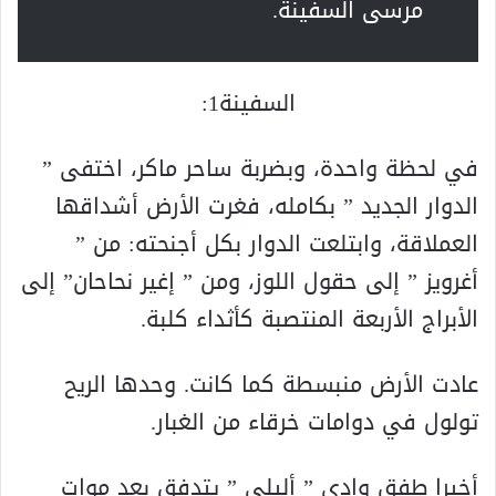
مرسى السفينة.
السفينة1:
في لحظة واحدة، وبضربة ساحر ماكر، اختفى ”
الدوار الجديد ” بكامله، فغرت الأرض أشداقها
العملاقة، وابتلعت الدوار بكل أجنحته: من ”
أغرويز ” إلى حقول اللوز، ومن ” إغير نحاحان” إلى
الأبراج الأربعة المنتصبة كأثداء كلبة.
عادت الأرض منبسطة كما كانت. وحدها الريح
تولول في دوامات خرقاء من الغبار.
أخيرا طفق وادي ” أليلي ” يتدفق بعد موات