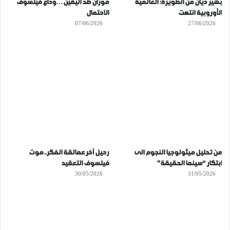
بشير ديان من الصويرة: العالمية
موران ضد اليقين…وداع فيلسوف
الأوروبية انتهت
الاحتمال
07/06/2026
27/06/2026
من تحليل ميثولوجيا النجوم الى
رحيل آخر عمالقة الفكر..موت
ابتكار “سينما الحقيقة”
فيلسوف التعقيد
30/05/2026
31/05/2026