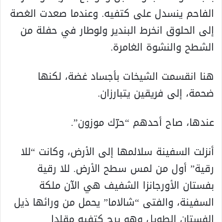
الفاحم ينسدل على كتفيه. وعندما صعدت الغصة
إلى الحلوق انخرط البندير ولوطار في حفلة من
الشطح والنشوة الغامرة.
هنا انقسمت الشيخات بأجساد غضة، لكنها
ضحمة، إلى فريقين يتبارزان.
عندها، صاح أحدهم “حرّك موزون”.
أنزلت السفينة سلالمها إلى الأرض، وكانت “للا
رقية” أول من لمس سطح الأرض. للا رقية
بفستان الأورجانزا الشفيف هي الآن ملكة
السفينة، والفتى “شالاما” يحمل من ورائها ذيل
الفستان الطويل وهو يرج كتفيه مقلدا