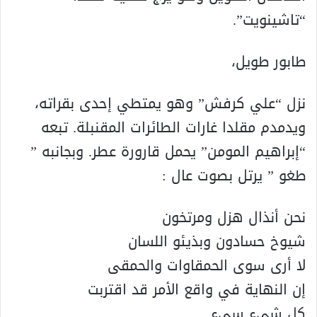
“تاشينويت”.
طابور طويل،
نزل “علي كرفش” وهو يمتطي إحدى بقراته،
ويدمدم مقلدا غارات الطائرات المقنبلة. تبعه
“إبراهيم المومن” يحمل قارورة عطر. وبجانبه ”
طغو ” يرتل بصوت عال :
نحن أنذال هزل ومرتخون
شيوخ حسادون وبذيئو اللسان
لا أرى سوى الحمقاوات والحمقى
إن النهاية في واقع الأمر قد اقتربت
كل شيء سيء.