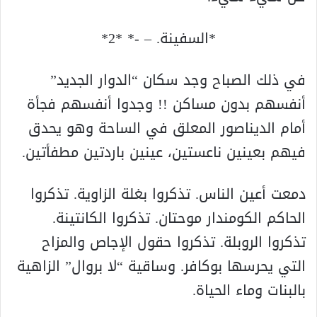
*السفينة. – -* *2*
في ذلك الصباح وجد سكان “الدوار الجديد”
أنفسهم بدون مساكن !! وجدوا أنفسهم فجأة
أمام الديناصور المعلق في الساحة وهو يحدق
فيهم بعينين ناعستين، عينين باردتين مطفأتين.
دمعت أعين الناس. تذكروا بغلة الزاوية. تذكروا
الحاكم الكومندار موحتان. تذكروا الكانتينة.
تذكروا الروبلة. تذكروا حقول الإجاص والمزاح
التي يحرسها بوكافر. وساقية “لا بروال” الزاهية
بالبنات وماء الحياة.