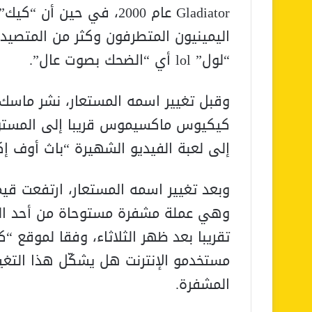
Gladiator عام 2000، في حي
“لول” lol أي “الضحك بصوت عال”.
وقبل تغيير اسمه المستعار، نشر ماسك
إلى لعبة الفيديو الشهيرة “باث أوف إكزايل”  Exile
وبعد تغيير اسمه المستعار، ارتفعت ق
مستخدمو الإنترنت هل يشكّل هذا التغيي
المشفرة.