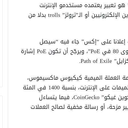
ن أن “كيك” هو تعبير يعتمده مستخدمو الإنترنت
اليمينيون المتطرفون وكثر من المتصيدين الإلكترونيين أو الـ”ترولز” trolls بدلا من
 إعلانا على “إكس” جاء فيه “سيصل
كيكيوس ماكسيموس قريبا إلى المستوى 80 في PoE”، ويرجّح أن تكون PoE إشارة
Path of.
يمة العملة الميمية كيكيوس ماكسيموس،
وهي عملة مشفرة مستوحاة من أحد الميمات على الإنترنت، بنسبة 1400 في المئة
تقريبا بعد ظهر الثلاثاء، وفقا لموقع “كوين غيكو” CoinGecko، فيما يتساءل
ر مزحة، أو رسالة مخفية لصالح العملات