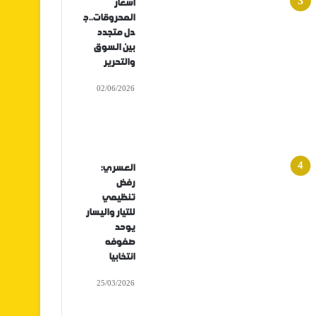
أسعار
المحروقات..ج
دل متجدد
بين السوق
والتحرير
02/06/2026
العسري:
رفض
تنظيمي
للتيار واليسار
يوحد
صفوفه
انتخابيا
25/03/2026