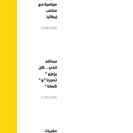
سياسية مع
منتخب
إيطاليا
13/06/2026
عبدالله
الذي…كان
يزعزع ”
تحجرنا ” و ”
كسلنا “
11/05/2026
حفريات