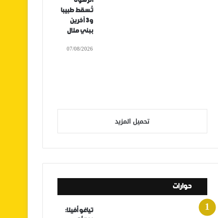
الرشوة
تُسقط طبيبا
و3 آخرين
ببني ملال
07/08/2026
تحميل المزيد
حوارات
تياغو أفيلا: