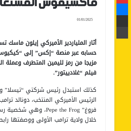
ماكسيموس المستعار
ماسنجر
مشاركة عبر البريد
01/01/2025
طباعة
أثار الملياردير الأميركي إيلون ماسك تس
فيلم “غلادييتور”.
كذلك استبدل رئيس شركتي “تيسلا” و”
الرئيس الأميركي المنتخب، دونالد ترام
فروغ” Pepe the Frog، 
خلال ولاية ترامب الأولى ووصفتها رابط