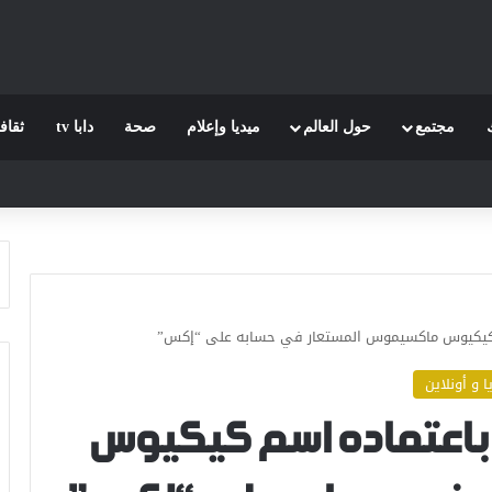
مجتمع
حول العالم
ميديا وإعلام
صحة
دابا tv
ثقاف
م كيكيوس ماكسيموس المستعار في حسابه على “إكس”
ا و أونلاين
 باعتماده اسم كيكيوس