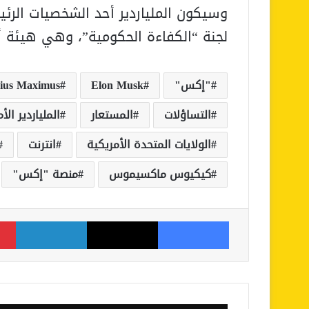
وسيكون الملياردير أحد الشخصيات الرئي
لجنة “الكفاءة الحكومية”، وهي هيئة أن
"إكس"
Elon Musk
ius Maximus
التساؤلات
المستعار
الملياردير الأ
الولايات المتحدة الأمريكية
انترنت
كيكيوس ماكسيموس
منصة "إكس"
فيسبوك
‫X
لينكدإن