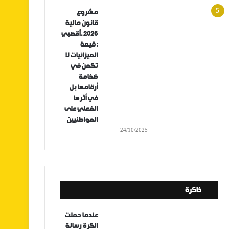
مشروع
قانون مالية
2026..أقصبي
: قيمة
الميزانيات لا
تكمن في
ضخامة
أرقامها بل
في أثرها
الفعلي على
المواطنيين
24/10/2025
ذاكرة
عندما حملت
الكرة رسالة