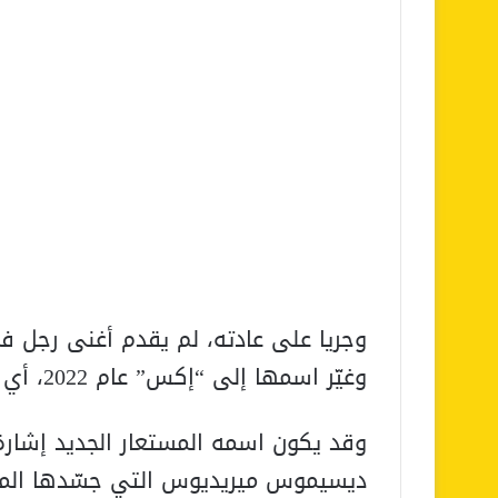
وجريا على عادته، لم يقدم أغنى رجل ف
وغيّر اسمها إلى “إكس” عام 2022، أي تفسير لهذه التغييرات التي أثارت الضجة.
وقد يكون اسمه المستعار الجديد إشار
ديسيموس ميريديوس التي جسّدها المم