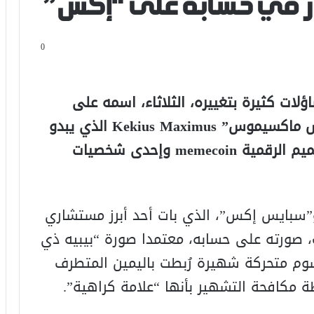
 في حسابه على “إكس”
0
اؤلات كثيرة بتغييره، الثلاثاء، اسمه على
حسابه عبر منصة “إكس” إلى “كيكيوس ماكسيموس” Kekius Maximus الذي يبدو
مزيجا من رمز لليمين المتطرف وعملة الميم الرقمية memecoin وإحدى شخصيات
سبايس إكس”، الذي بات أحد أبرز مستشاري
ب، صورته على حسابه، معتمدا صورة “بيبيه ذي
وهي شخصية رسوم متحركة شهيرة رُبطت باليمين المتطرف
ة مكافحة التشهير بأنها “علامة كراهية”.