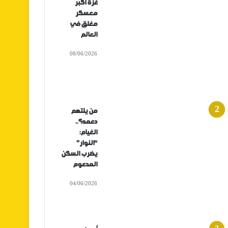
غزة أكبر
معسكر
مغلق في
العالم
08/06/2026
من يلتهم
دعمه؟..
الغيام:
“النوار”
يضرب السكن
المدعوم
04/06/2026