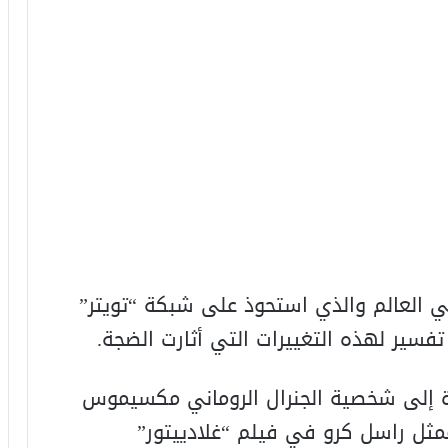
ي العالم والذي استحوذ على شبكة “تويتر”
ة إلى شخصية الجنرال الروماني مكسيموس
ثل راسل كرو في فيلم “غلادييتور”