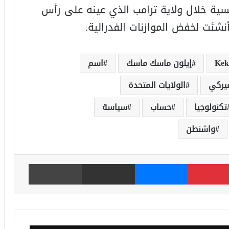
سية خلال ولاية ترامب الذي عينه على رأس
شئت لخفض الموازنات الفدرالية.
Kek
إيلون ماسك ماسك
اسم
ميركي
الولايات المتحدة
تكنولوجيا
حساب
سياسة
واشنطن
بينتيريست
ماسنجر
مشاركة عبر البريد
طباعة