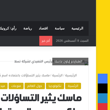
الرئيسية
سياسة
اقتصاد
رياضة
رأي/ كرونيك
السبت 8 أغسطس 2026
أخر خبر
الملياردير إيلون ماسك
فيسبوك
الرئيسية
/
الرئسية
/
ماسك يثير التساؤلات باعتماده اس
‫X
الرئسية
تكنولوجيا
حول العالم
منوعات
ميدي
لينكدإن
ماسك يثير التساؤلات
بينتيريست