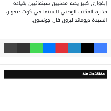
إيفواري كبير يضم مهنيين سينمائيين بقيادة
مديرة المكتب الوطني للسينما في كوت ديفوار،
السيدة ديوماند ليزون فال جونسون.
فيسبوك
‫X
لينكدإن
بينتيريست
ماسنجر
واتساب
مشاركة عبر البريد
طباعة
مقالات ذات صلة