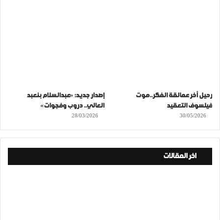
رحيل آخر عمالقة الفكر..موت
إصدار جديد: «عبدالسلام بنعبد
فيلسوف التعقيد
العالي.. دروب وفجوات»
28/03/2026
30/05/2026
اخر المقالات