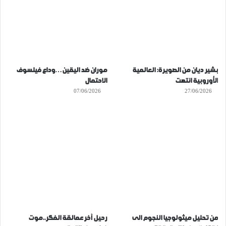
بشير ديان من الصويرة: العالمية
موران ضد اليقين…وداع فيلسوف
الأوروبية انتهت
الاحتمال
07/06/2026
27/06/2026
من تحليل ميثولوجيا النجوم الى
رحيل آخر عمالقة الفكر..موت