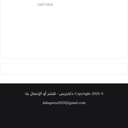
24/07/2026
© Copyright 2026
دابابريس
- للنشر أو الإتصال بنا:
dabapress2020@gmail.com
‫X
فيسبوك
انستقرام