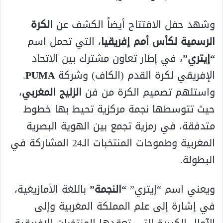
وشهد حفل الافتتاح أيضاً الكشف عن
الكرة
الرسمية لكأس أمم إفريقيا
، التي تحمل اسم
“إيتري”
، في إطار تعاون مشترك بين الاتحاد
الإفريقي لكرة القدم (الكاف) وشركة
PUMA
.
واستلهم تصميم الكرة من فن
الزليج المغربي
،
حيث تتوسطها نجمة مركزية تحيط بها خطوط
متدفقة، في رمزية تجمع بين الهوية البصرية
المغربية وطموحات المنتخبات الـ24 المشاركة في
البطولة.
ويعني اسم “إيتري”
“النجمة”
باللغة الأمازيغية،
في إشارة إلى علم المملكة المغربية وإلى