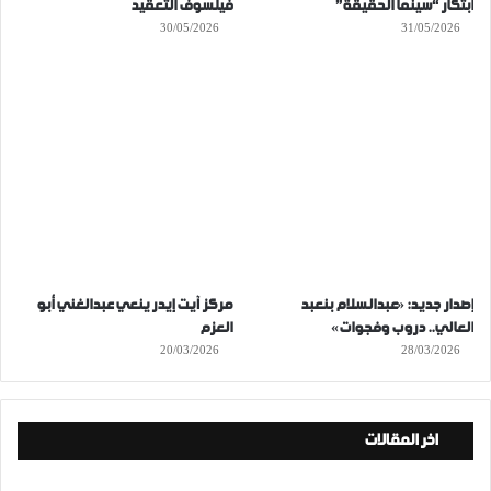
ابتكار “سينما الحقيقة”
فيلسوف التعقيد
30/05/2026
31/05/2026
إصدار جديد: «عبدالسلام بنعبد
مركز آيت إيدر ينعي عبدالغني أبو
العالي.. دروب وفجوات»
العزم
20/03/2026
28/03/2026
اخر المقالات