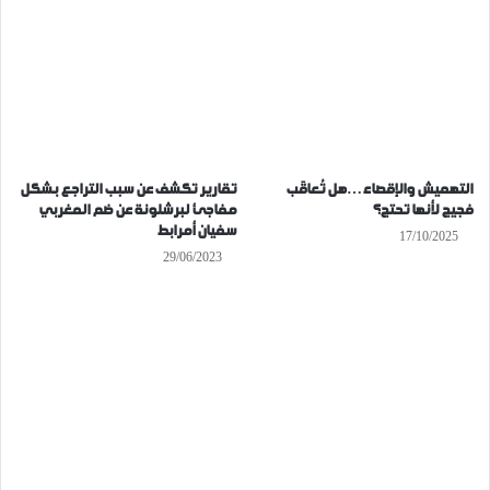
التهميش والإقصاء…هل تُعاقَب
تقارير تكشف عن سبب التراجع بشكل
فجيج لأنها تحتج؟
مفاجئ لبرشلونة عن ضم المغربي
سفيان أمرابط
17/10/2025
29/06/2023