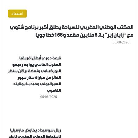
اقتصاد
المكتب الوطني المغربي للسياحة يطلق أكبر برنامج شتوي
مع “رايان إير” بـ5.3 ملايين مقعد و156 خطا جويا
06/08/2026
قرعة دوري أبطال إفريقيا..
المغرب الفاسي يواجه رحيمو
البوركينابي ونهضة بركان ينتظر
الفائز من مباراة ستار سبور
السيراليوني وميدينا يونايتد
الغامبي
06/08/2026
ريال سوسيداد يفاوض مارسيليا
لاستعادة الدولي المغربي نايف