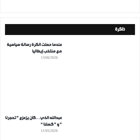
ذاكرة
عندما حملت الكرة رسالة سياسية
مع منتخب إيطاليا
13/06/2026
عبدالله الذي…كان يزعزع ” تحجرنا
” و ” كسلنا “
11/05/2026