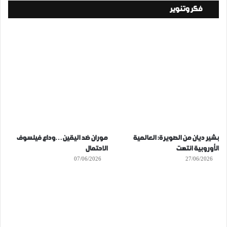
فكر وتنوير
بشير ديان من الصويرة: العالمية
موران ضد اليقين…وداع فيلسوف
الأوروبية انتهت
الاحتمال
07/06/2026
27/06/2026