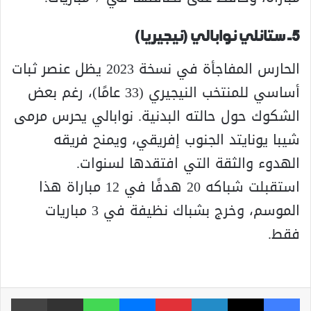
5- ستانلي نوابالي (نيجيريا)
الحارس المفاجأة في نسخة 2023 يظل عنصر ثبات
أساسي للمنتخب النيجيري (33 عامًا)، رغم بعض
الشكوك حول حالته البدنية. نوابالي يحرس مرمى
شيبا يونايتد الجنوب إفريقي، ويمنح فريقه
الهدوء والثقة التي افتقدها لسنوات.
استقبلت شباكه 20 هدفًا في 12 مباراة هذا
الموسم، وخرج بشباك نظيفة في 3 مباريات
فقط.
فيسبوك
‫X
لينكدإن
بينتيريست
ماسنجر
واتساب
مشاركة عبر البريد
طباعة