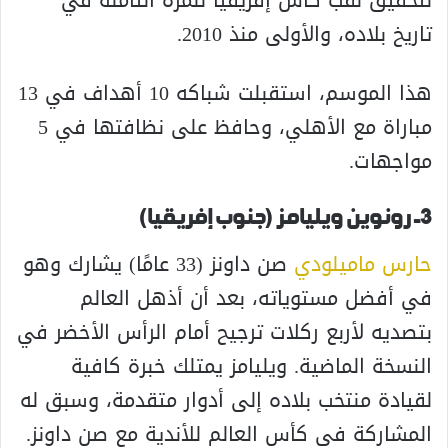
لتحقيق لقب كأس إفريقيا للمرة الثامنة في
تاريخ بلاده، والأولى منذ 2010.
هذا الموسم، استقبلت شباكه 10 أهداف في 13
مباراة مع الأهلي، وحافظ على نظافتها في 5
مواجهات.
3- رونوين ويليامز (جنوب إفريقيا)
حارس ماميلودي
صن داونز (33 عامًا) يشارك وهو
في أفضل مستوياته، بعد أن أذهل العالم
بتصديه لأربع ركلات ترجيح أمام الرأس الأخضر في
النسخة الماضية. ويليامز يمتلك خبرة كافية
لقيادة منتخب بلاده إلى أدوار متقدمة، وسبق له
المشاركة في كأس العالم للأندية مع صن داونز.