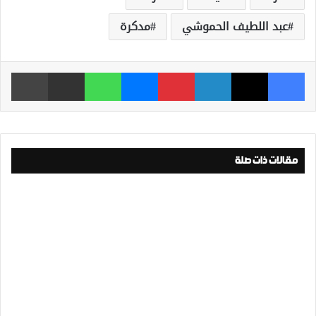
عبد اللطيف الحموشي
مدكرة
فيسبوك
‫X
لينكدإن
بينتيريست
ماسنجر
واتساب
مشاركة عبر البريد
طباعة
مقالات ذات صلة