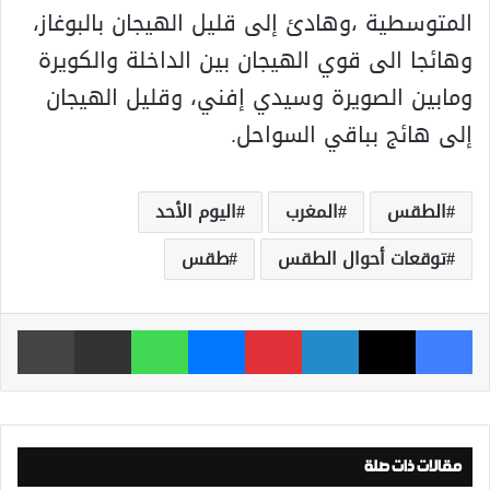
المتوسطية ،وهادئ إلى قليل الهيجان بالبوغاز،
وهائجا الى قوي الهيجان بين الداخلة والكويرة
ومابين الصويرة وسيدي إفني، وقليل الهيجان
إلى هائج بباقي السواحل.
الطقس
المغرب
اليوم الأحد
توقعات أحوال الطقس
طقس
فيسبوك
‫X
لينكدإن
بينتيريست
ماسنجر
واتساب
مشاركة عبر البريد
طباعة
مقالات ذات صلة