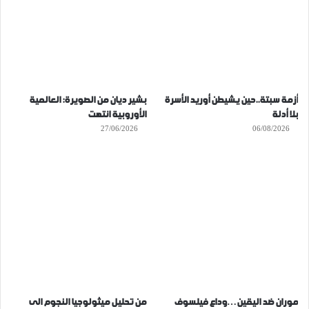
أزمة سبتة..حين يشيطن أوريد الأسرة
بشير ديان من الصويرة: العالمية
بلا أدلة
الأوروبية انتهت
27/06/2026
06/08/2026
موران ضد اليقين…وداع فيلسوف
من تحليل ميثولوجيا النجوم الى