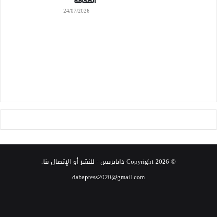
الصحافة
24/07/2026
© Copyright 2026
دابابريس
- للنشر أو الإتصال بنا:
dabapress2020@gmail.com
‫X
فيسبوك
انستقرام