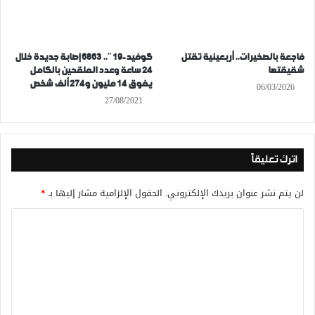
فاجعة بالصخيرات.. أربعينية تقتل
كوفيد-19″.. 6863 إصابة جديدة خلال
شقيقتها
24 ساعة وعدد الملقحين بالكامل
يفوق 14 مليون و274 ألف شخص
06/03/2026
27/08/2021
اترك تعليقاً
لن يتم نشر عنوان بريدك الإلكتروني.
الحقول الإلزامية مشار إليها بـ
*
ا
ل
ت
ع
ل