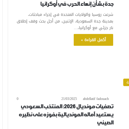
جدة بشأن إنهاء الحرب في أوكرانيا
شرعت روسيا والولايات المتحدة في إجراء مباحثات،
بمدينة جدة السعودية، الإثنين، من أجل بحث وقف إطلاق
نار جزئي مع أوكرانيا،…
أكمل القراءة »
ة
0
21/03/2025
abdellatif fadouach
تصفيات مونديال 2026: المنتخب السعودي
يستعيد آماله المونديالية بفوزه على نظيره
الصيني