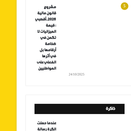
مشروع
قانون مالية
2026..أقصبي
: قيمة
الميزانيات لا
تكمن في
ضخامة
أرقامها بل
في أثرها
الفعلي على
المواطنيين
24/10/2025
ذاكرة
عندما حملت
الكرة رسالة