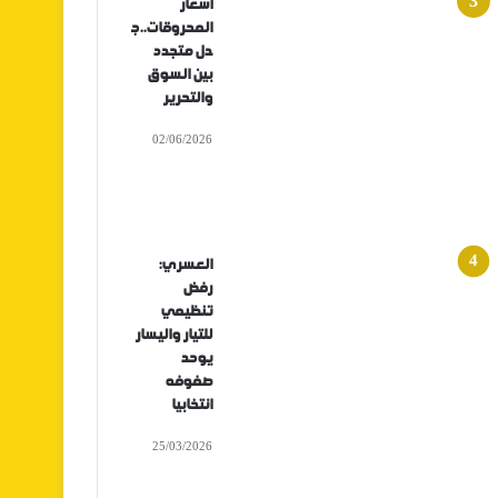
أسعار
المحروقات..ج
دل متجدد
بين السوق
والتحرير
02/06/2026
العسري:
رفض
تنظيمي
للتيار واليسار
يوحد
صفوفه
انتخابيا
25/03/2026