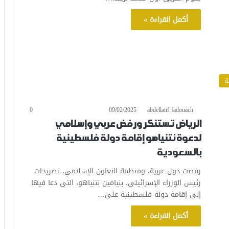
أكمل القراءة »
ة
0
09/02/2025
abdellatif fadouach
الرياض تستنكر ورفض عربي وإسلامي
لدعوة نتنياهو إقامة دولة فلسطينية
بالسعودية
رفضت دول عربية، ومنظمة التعاون الإسلامي، تصريحات
رئيس الوزراء الإسرائيلي، بنيامين نتنياهو، التي دعا فيها
إلى إقامة دولة فلسطينية على…
أكمل القراءة »