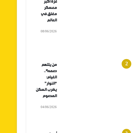
غزة أكبر
معسكر
مغلق في
العالم
08/06/2026
من يلتهم
دعمه؟..
الغيام:
“النوار”
يضرب السكن
المدعوم
04/06/2026