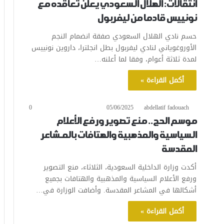
انتقالات: الهلال السعودي يعلن تعاقده مع
نونييس قادما من ليفربول
حسم نادي الهلال السعودي صفقة انضمام النجم
الأوروغوياني لنادي ليفربول بطل انجلترا، داروين نونييس
لمدة ثلاثة أعوام، وفقا لما أعلنه…
أكمل القراءة »
0
05/06/2025
abdellatif fadouach
موسم الحج.. منع تصوير ورفع الأعلام
السياسية والمذهبية والهتافات بالمـشاعر
المقدسة
أكدت وزارة الداخلية السعودية، الثلاثاء، منع التصوير
ورفع الأعلام السياسية والمذهبية والهتافات بجميع
أشكالها في المشاعر المقدسة. وأضافت الوزارة في…
أكمل القراءة »