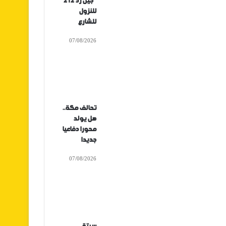
“جيل زد 212”
للنزول
للشارع
07/08/2026
تحالف مكة..
هل يولد
محورا دفاعيا
جديدا
07/08/2026