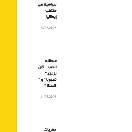
سياسية مع
منتخب
إيطاليا
13/06/2026
عبدالله
الذي…كان
يزعزع ”
تحجرنا ” و ”
كسلنا “
11/05/2026
حفريات