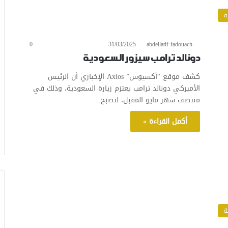
ة
0
31/03/2025
abdellatif fadouach
دونالد ترامب سيزور السعودية
كشف موقع “أكسيوس” Axios الإخباري أن الرئيس
الأميركي دونالد ترامب يعتزم زيارة السعودية، وذلك في
منتصف شهر مايو المقبل، لتصبح…
أكمل القراءة »
ة