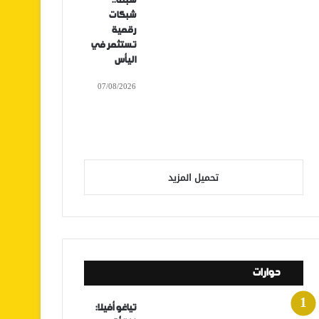
سبتة..
شبكات
رقمية
تستثمر في
اليأس
07/08/2026
تحميل المزيد
حوارات
تياغو أفيلا: