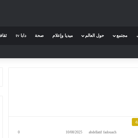
مجتمع
حول العالم
ميديا وإعلام
صحة
دابا tv
ثقاف
ة
0
10/08/2025
abdellatif fadouach