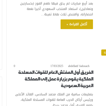
بعد أربع مباريات لم يذق فيها طعم الفوز (بخسارتين
وتعادلين)، استعاد المنتخب السعودي أخيرا نغمة
انتصاراته، واقتنص ثلاث نقاط ثمينة…
أكمل القراءة »
ة
0
17/03/2025
abdellatif fadouach
الفريق أول المفتش العام للقوات المسلحة
الملكية يقوم بزيارة عمل إلى المملكة
العربية السعودية
بتعليمات سامية من الملك محمد السادس، القائد الأعلى
ورئيس أركان الحرب العامة للقوات المسلحة الملكية،
يقوم الفريق أول محمد بريظ،…