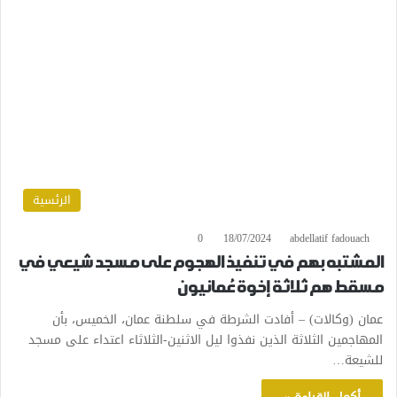
الرئسية
0
18/07/2024
abdellatif fadouach
المشتبه بهم في تنفيذ الهجوم على مسجد شيعي في
مسقط هم ثلاثة إخوة عُمانيون
عمان (وكالات) – أفادت الشرطة في سلطنة عمان، الخميس، بأن
المهاجمين الثلاثة الذين نفذوا ليل الاثنين-الثلاثاء اعتداء على مسجد
للشيعة…