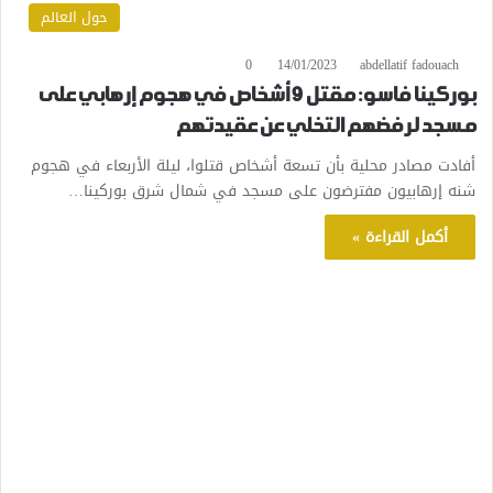
حول العالم
0
14/01/2023
abdellatif fadouach
بوركينا فاسو: مقتل 9 أشخاص في هجوم إرهابي على
مسجد لرفضهم التخلي عن عقيدتهم
أفادت مصادر محلية بأن تسعة أشخاص قتلوا، ليلة الأربعاء في هجوم
شنه إرهابيون مفترضون على مسجد في شمال شرق بوركينا…
أكمل القراءة »