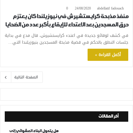
0
24/08/2020
abdellatif fadouach
منفذ مذبحة كرايستشيرش في نيوزيلندا كان يعتزم
حرق المسجدين بعد الاعتداء للإيقاع بأكبر عدد من الضحايا
في كشف لوقائع جديدة في اعتدء كرايستشيرش، قال مدع في بداية
جلسات النطق بالحكم في قضية مذبحة المسجدين بنيوزيلندا التي…
أكمل القراءة »
الصفحة التالية
أخر المقالات
هل يتحول البناء العشوائي إلى