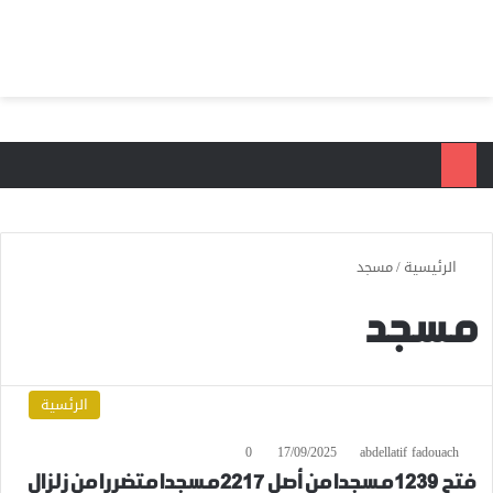
بحث عن
الق
الرئيسية
/
مسجد
مسجد
الرئسية
0
17/09/2025
abdellatif fadouach
فتح 1239 مسجدا من أصل 2217 مسجدا متضررا من زلزال