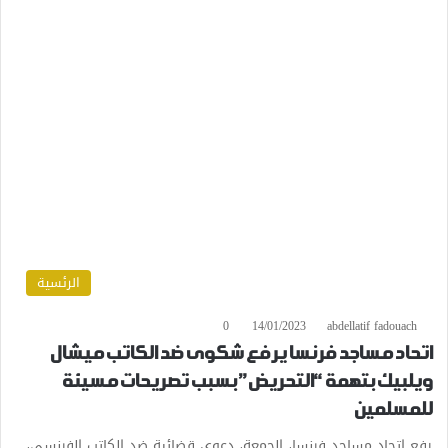
الرئسية
0
14/01/2023
abdellatif fadouach
اتحاد مساجد فرنسا يرفع شكوى ضد الكاتب ميشال
ويلبيك بتهمة “التحريض” بسبب تصريحات مسيئة
للمسلمين
رفع اتحاد مساجد فرنسا، الجمعة، دعوى قضائية ضد الكاتب الفرنسي،