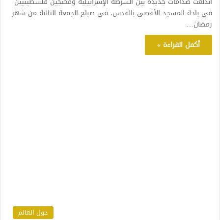
اندلعت صدامات جديدة بين الشرطة الإسرائيلية ومحتجين فلسطينيين
في باحة المسجد الأقصى بالقدس، في صباح الجمعة الثالثة من شهر
رمضان…
أكمل القراءة »
حول العالم