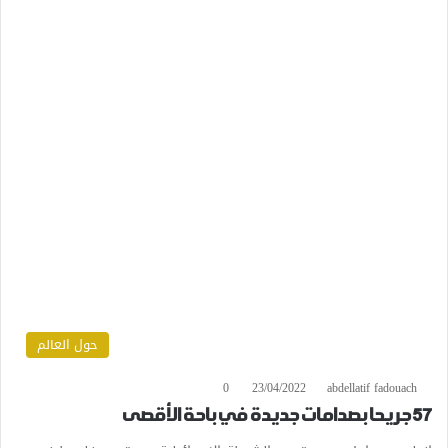
حول العالم
0
23/04/2022
abdellatif fadouach
57 جريحا بصدامات جديدة في باحة الأقصى