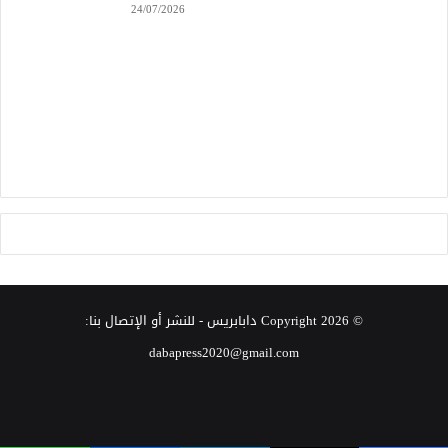
24/07/2026
© Copyright 2026
دابابريس
- للنشر أو الإتصال بنا:
dabapress2020@gmail.com
‫X
فيسبوك
انستقرام