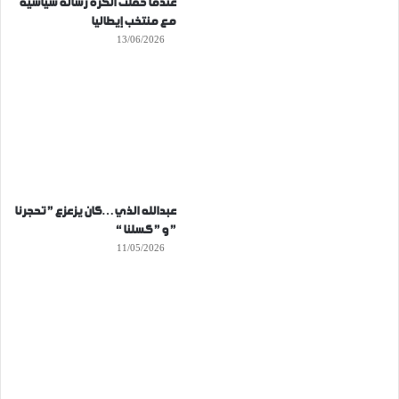
عندما حملت الكرة رسالة سياسية
مع منتخب إيطاليا
13/06/2026
عبدالله الذي…كان يزعزع ” تحجرنا
” و ” كسلنا “
11/05/2026