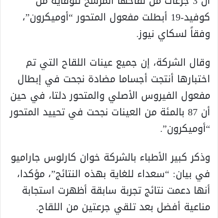
أن 3 جرعات من لقاحها المرشح للوقاية من
كوفيد-19 أبطلت مفعول المتحور “أوميكرون”،
وفقاً لسكاي نيوز.
وقال الشركة، إن جميع عينات اللقاح التي تم
اختبارها أنتجت أجساما مضادة نجحت في إبطال
مفعول الفيروس الأصلي والمتحور دلتا، في حين
أن 87 بالمئة من العينات نجحت في تحييد المتحور
“أوميكرون”.
وذكر كبير الأطباء بالشركة خوان كارلوس جاراميو
في بيان: “سعداء للغاية بهذه النتائج”، مؤكدا،
أنها دعمت نتائج تجربة سابقة أظهرت استجابة
مناعية أفضل بعد تلقي جرعتين من اللقاح.