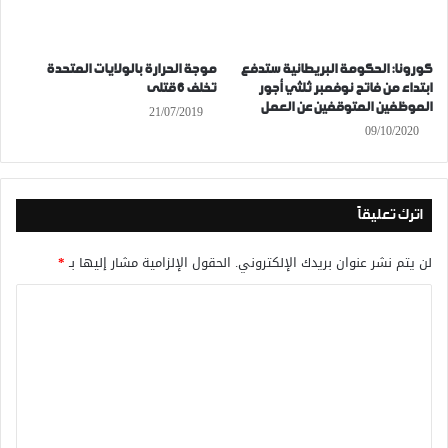
كورونا: الحكومة البريطانية ستدفع
موجة الحرارة بالولايات المتحدة
ابتداء من فاتح نوفمبر ثلثي أجور
تخلف 6 قتلى
الموظفين المتوقفين عن العمل
21/07/2019
09/10/2020
اترك تعليقاً
لن يتم نشر عنوان بريدك الإلكتروني.
الحقول الإلزامية مشار إليها بـ
*
ا
ل
ت
ع
ل