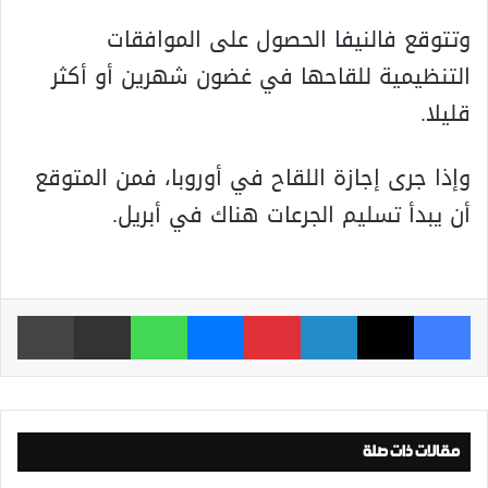
وتتوقع فالنيفا الحصول على الموافقات
التنظيمية للقاحها في غضون شهرين أو أكثر
قليلا.
وإذا جرى إجازة اللقاح في أوروبا، فمن المتوقع
أن يبدأ تسليم الجرعات هناك في أبريل.
فيسبوك
‫X
لينكدإن
بينتيريست
ماسنجر
واتساب
مشاركة عبر البريد
طباعة
مقالات ذات صلة