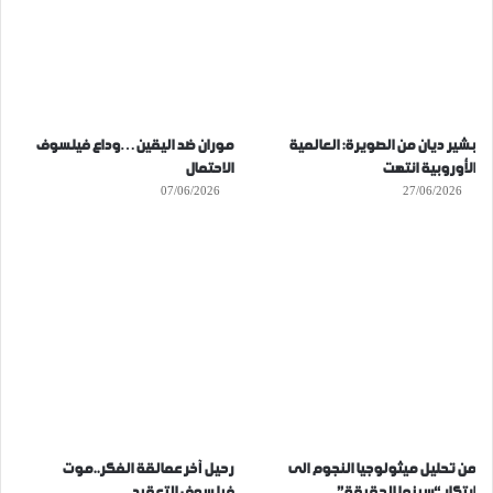
بشير ديان من الصويرة: العالمية
موران ضد اليقين…وداع فيلسوف
الأوروبية انتهت
الاحتمال
07/06/2026
27/06/2026
من تحليل ميثولوجيا النجوم الى
رحيل آخر عمالقة الفكر..موت
ابتكار “سينما الحقيقة”
فيلسوف التعقيد