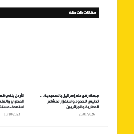
مقالات ذات صلة
جبهة: رفع علم إسرائيل بالسعيدية…
الأردن يلغي قم
تدنيس للحدود واستفزاز لمشاعر
المصري والفل
المغاربة والجزائريين
استهدف مستش
18/10/2023
23/01/2026