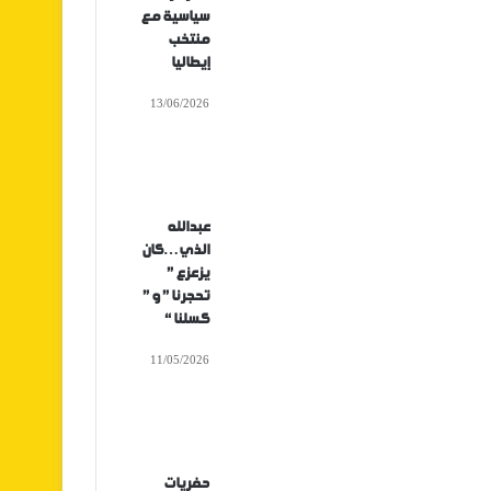
سياسية مع
منتخب
إيطاليا
13/06/2026
عبدالله
الذي…كان
يزعزع ”
تحجرنا ” و ”
كسلنا “
11/05/2026
حفريات