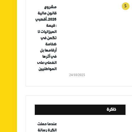
مشروع
قانون مالية
2026..أقصبي
: قيمة
الميزانيات لا
تكمن في
ضخامة
أرقامها بل
في أثرها
الفعلي على
المواطنيين
24/10/2025
ذاكرة
عندما حملت
الكرة رسالة