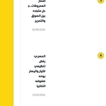
أسعار
المحروقات..ج
دل متجدد
بين السوق
والتحرير
02/06/2026
العسري:
رفض
تنظيمي
للتيار واليسار
يوحد
صفوفه
انتخابيا
25/03/2026