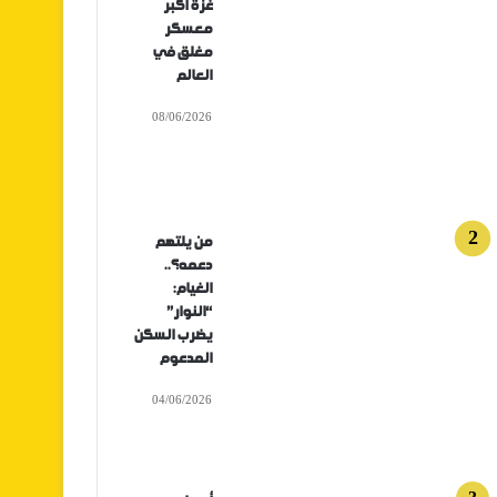
غزة أكبر
معسكر
مغلق في
العالم
08/06/2026
من يلتهم
دعمه؟..
الغيام:
“النوار”
يضرب السكن
المدعوم
04/06/2026