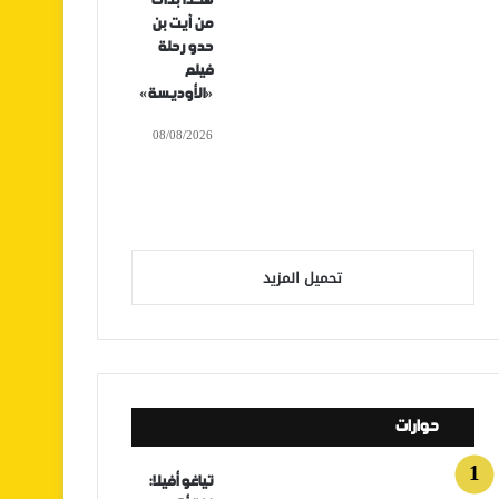
هكذا بدأت
من آيت بن
حدو رحلة
فيلم
«الأوديسة»
08/08/2026
تحميل المزيد
حوارات
تياغو أفيلا: