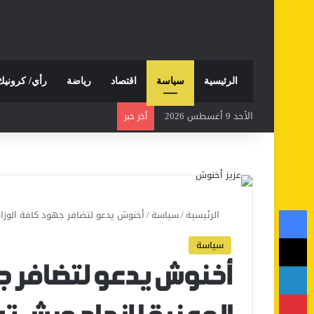
الرئيسية
سياسة
اقتصاد
رياضة
رأي/ كرونيك
الأحد 9 أغسطس 2026
أخر خبر
فيسبوك
الرئيسية
/
سياسة
/
أخنوش يدعو لتضافر جهود كافة الوزار
‫X
سياسة
لينكدإن
أخنوش يدعو لتضافر جه
بينتيريست