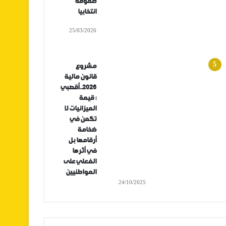
صفوفه
انتخابيا
25/03/2026
مشروع
قانون مالية
2026..أقصبي
: قيمة
الميزانيات لا
تكمن في
ضخامة
أرقامها بل
في أثرها
الفعلي على
المواطنيين
24/10/2025