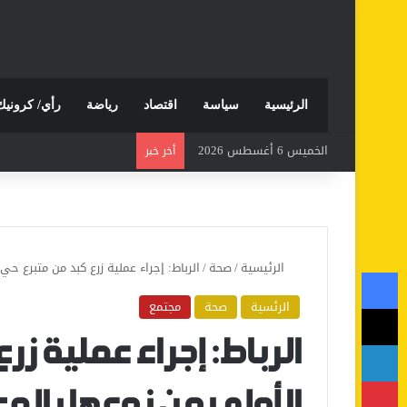
الرئيسية
سياسة
اقتصاد
رياضة
رأي/ كرونيك
الخميس 6 أغسطس 2026
أخر خبر
الرئيسية
/
صحة
/
الرباط: إجراء عملية زرع كبد من متبرع ح
فيسبوك
الرئسية
صحة
مجتمع
‫X
لينكدإن
الرباط: إجراء عملية ز
بينتيريست
الأولى من نوعها بالم