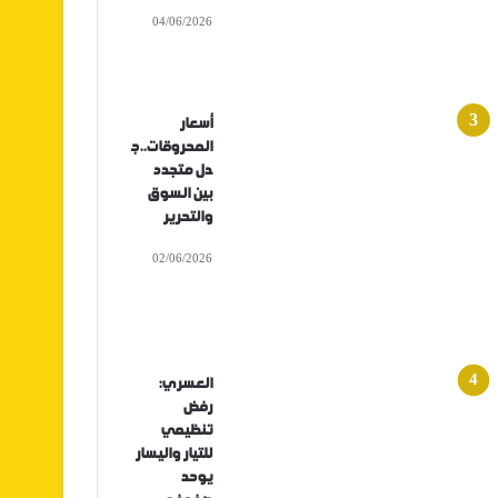
04/06/2026
أسعار
المحروقات..ج
دل متجدد
بين السوق
والتحرير
02/06/2026
العسري:
رفض
تنظيمي
للتيار واليسار
يوحد