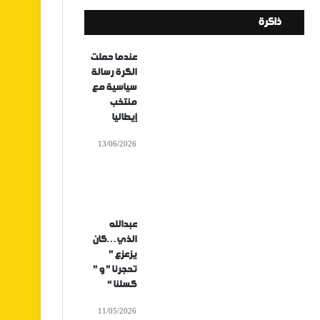
ذاكرة
عندما حملت
الكرة رسالة
سياسية مع
منتخب
إيطاليا
13/06/2026
عبدالله
الذي…كان
يزعزع ”
تحجرنا ” و ”
كسلنا “
11/05/2026