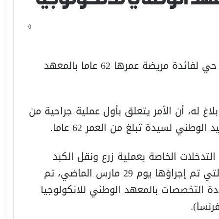
0
تم إجراء بنجاح عملية زرع كبد من متبرع حي لفائدة مريضة عمرها 62 عاما بالمعهد
اغ له، أن الأمر يتعلق بأول عملية جراحية من
وطني لسيدة تبلغ من العمر 62 عاما.
التدخلات الخاصة بعملية زرع ونقل الكبد
المتبرع به أثناء هذه العملية الجراحية التي تم إجراؤها يوم 29 مارس الماضي، تم
 التخصصات بالمعهد الوطني للانكولوجيا
نسا).