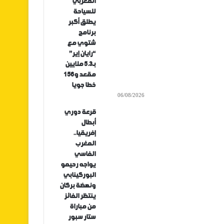
المغربي
للسياحة
يطلق أكبر
برنامج
شتوي مع
“رايان إير”
بـ5.3 ملايين
مقعد و156
خطا جويا
06/08/2026
قرعة دوري
أبطال
إفريقيا..
المغرب
الفاسي
يواجه رحيمو
البوركينابي
ونهضة بركان
ينتظر الفائز
من مباراة
ستار سبور