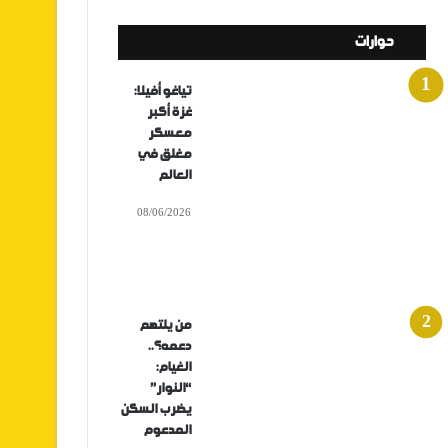
حوارات
تياغو أفيلا:
غزة أكبر
معسكر
مغلق في
العالم
08/06/2026
من يلتهم
دعمه؟..
الغيام:
“النوار”
يضرب السكن
المدعوم