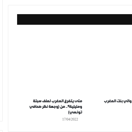
والي بنك المغرب
متى يتفرغ المغرب لملف سبتة
ومليلية؟.. من (وجهة نظر صحافي
تونسي)
17/04/2022