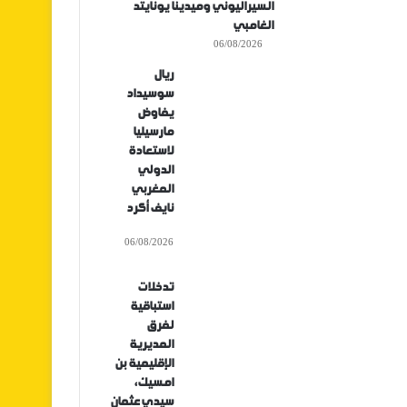
السيراليوني وميدينا يونايتد
الغامبي
06/08/2026
ريال
سوسيداد
يفاوض
مارسيليا
لاستعادة
الدولي
المغربي
نايف أكرد
06/08/2026
تدخلات
استباقية
لفرق
المديرية
الإقليمية بن
امسيك،
سيدي عثمان