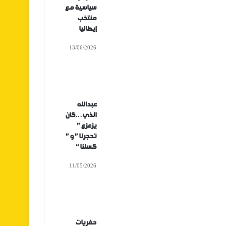
سياسية مع
منتخب
إيطاليا
13/06/2026
عبدالله
الذي…كان
يزعزع ”
تحجرنا ” و ”
كسلنا “
11/05/2026
حفريات