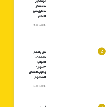
غزة أكبر
معسكر
مغلق في
العالم
08/06/2026
من يلتهم
دعمه؟..
الغيام:
“النوار”
يضرب السكن
المدعوم
04/06/2026