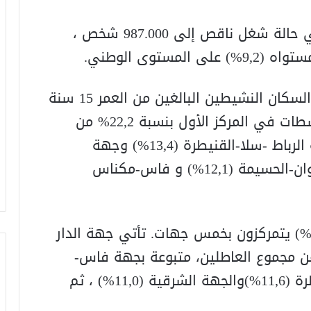
7- انتقل حجم النشيطين المشتغلين في حالة شغل ناقص إلى 987.000 شخص ،
توى الوطني.
8- خمس جهات تضم 72,3%من مجموع السكان النشيطين البالغين من العمر 15 سنة
فما فوق. و تأتي جهة الدار البيضاء- سطات في المركز الأول بنسبة 22,2% من
مجموع النشيطين متبوعة بكل من جهة الرباط -سلا-القنيطرة (13,4%) وجهة
مراكش-أسفي (13,0%)، ثم وطنجة-تطوان-الحسيمة (12,1%) و فاس-مكناس
 – قرابة ثلاثة أرباع من العاطلين (73,2%) يتمركزون بخمس جهات. تأتي جهة الدار
ضاء-سطات في المقدمة بـ %26,8 من مجموع العاطلين، متبوعة بجهة فاس-
مكناس (14%) وجهة الرباط-سلا-القنيطرة (11,6%)والجهة الشرقية (11,0%) ، ثم