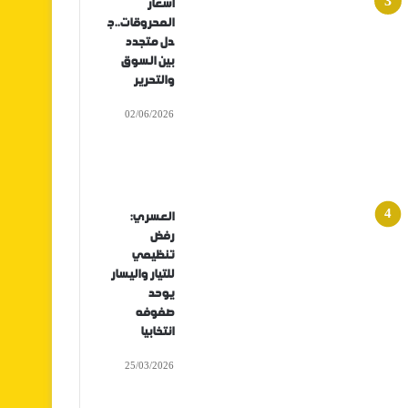
أسعار
المحروقات..ج
دل متجدد
بين السوق
والتحرير
02/06/2026
العسري:
رفض
تنظيمي
للتيار واليسار
يوحد
صفوفه
انتخابيا
25/03/2026