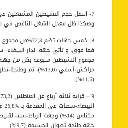
وهكذا ظل معدل الشغل الناقص في مستواه (9,2%) على المس
(11,6%).
9
البي
جهة طنجة-تطوان-الحسيمة (9,7%).