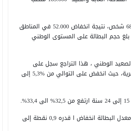
3 – بانخفاض في عدد العاطلين ب 68.000 شخص، نتيجة انخفاض 52.000 في المناطق
 القروية، بلغ حجم البطالة على المستوى الوطني
من %12,5 إلى % 12,1 على الصعيد الوطني ، هذا التراجع سجل على
مستوى كل من المناطق القروية والحضرية، حيث انخفض على التوالي من %5,3 إلى
6 – فيما يخص حاملي الشهادات،سجل معدل البطالة انخفاض ا قدره 0,9 نقطة إلى