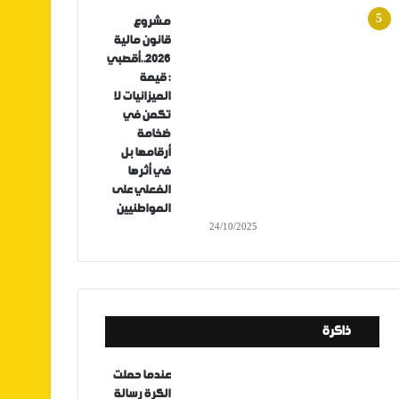
مشروع
قانون مالية
2026..أقصبي
: قيمة
الميزانيات لا
تكمن في
ضخامة
أرقامها بل
في أثرها
الفعلي على
المواطنيين
24/10/2025
ذاكرة
عندما حملت
الكرة رسالة