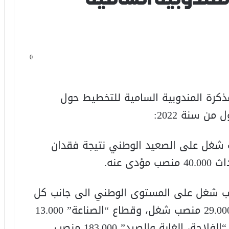
0
كرة المندوبية السامية للتخطيط حول
ن سنة 2022:
د المغربي فقد 58.000 منصب شغل على الصعيد الوطني نتيجة فقدان
 “الخدمات” أحدث 85.000 منصب شغل على المستوى الوطني الى جانب كل
من قطاع “البناء والأشغال العمومية” 29.000 منصب شغل، وقطاع “الصناعة” 13.000
منصب في الوقت الذي فقد فيه قطاع “الفلاحة، الغابة والصيد” 183.000 منصب