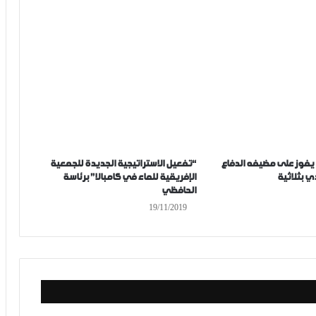
يفوز على مضيفه الدفاع
“تفعيل الاستراتيجية الجديدة للجمعية
 بثلاثية
الإفريقية للماء في كامبالا” برئاسة
الحافظي
19/11/2019