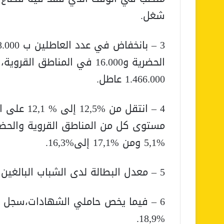
شغل.
الحضرية و16.000 في المناطق
1.466.000 عاطل.
4 – انتقل 
%5,1 ومن %17,1 إلى%16,3.
5 – معدل البطالة لدى الشباب البالغين 15 إلى 24 سنة ارتفع من 32,5% الى 33,4%.
%18,9.