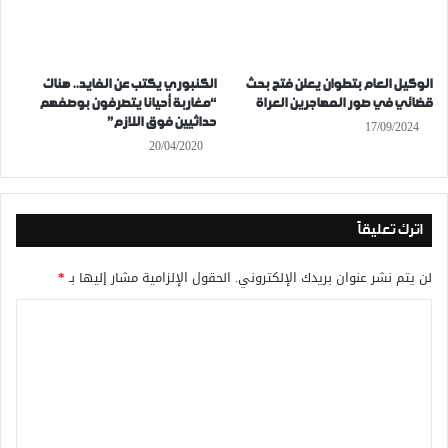
الوكيل العام بتطوان يعلن فتح بحث
الكنبوري يكتب عن الفايد.. هناك
قضائي في صور المهاجرين العراة
“مغاربة أحيانا يتصرفون بوصفهم
حداثيين فوق اللازم”
17/09/2024
20/04/2020
اترك تعليقاً
لن يتم نشر عنوان بريدك الإلكتروني.
الحقول الإلزامية مشار إليها بـ
*
ا
ل
ت
ع
ل