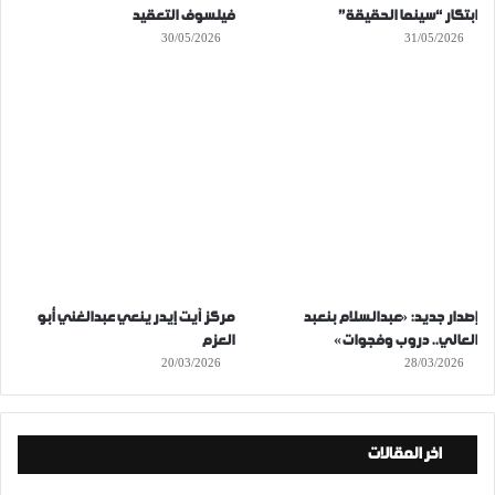
ابتكار “سينما الحقيقة”
فيلسوف التعقيد
30/05/2026
31/05/2026
إصدار جديد: «عبدالسلام بنعبد
مركز آيت إيدر ينعي عبدالغني أبو
العالي.. دروب وفجوات»
العزم
20/03/2026
28/03/2026
اخر المقالات