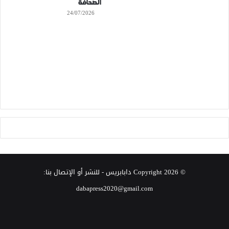
الصحافة
24/07/2026
© Copyright 2026
دابابريس
- للنشر أو الإتصال بنا:
dabapress2020@gmail.com
‫X
فيسبوك
انستقرام