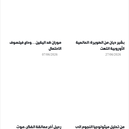
بشير ديان من الصويرة: العالمية
موران ضد اليقين…وداع فيلسوف
الأوروبية انتهت
الاحتمال
07/06/2026
27/06/2026
من تحليل ميثولوجيا النجوم الى
رحيل آخر عمالقة الفكر..موت