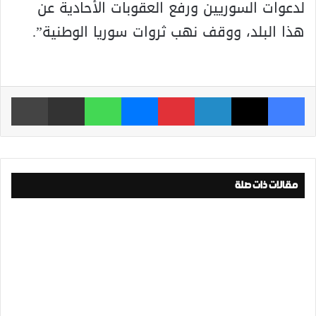
لدعوات السوريين ورفع العقوبات الأحادية عن
هذا البلد، ووقف نهب ثروات سوريا الوطنية”.
فيسبوك
‫X
لينكدإن
بينتيريست
ماسنجر
واتساب
مشاركة عبر البريد
طباعة
مقالات ذات صلة