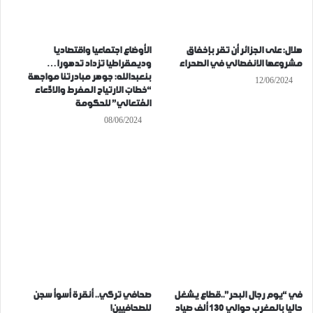
هلال: على الجزائر أن تقر بإخفاق
الأوضاع اجتماعيا واقتصاديا
مشروعها الانفصالي في الصحراء
وديمقراطيا تزداد تدهورا…
بنعبدالله: جوهر مبادرتنا مواجهة
12/06/2024
“خطابَ الارتياح المفرط والادِّعاء
المُتعالي” للحكومة
08/06/2024
في “يوم رجال البحر”..قطاع يشغل
صحافي تركي.. أنقرة أسوأ سجن
حاليا بالمغرب حوالي 130 ألف صياد
للصحافيين!