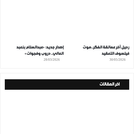
رحيل آخر عمالقة الفكر..موت
إصدار جديد: «عبدالسلام بنعبد
فيلسوف التعقيد
العالي.. دروب وفجوات»
28/03/2026
30/05/2026
اخر المقالات