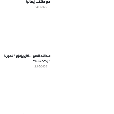
مع منتخب إيطاليا
13/06/2026
عبدالله الذي…كان يزعزع ” تحجرنا
” و ” كسلنا “
11/05/2026