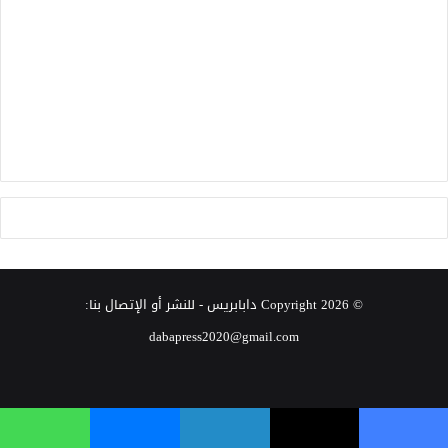
© Copyright 2026
دابابريس
- للنشر أو الإتصال بنا:
dabapress2020@gmail.com
‫X
فيسبوك
انستقرام
فيسبوك
‫X
لينكدإن
ماسنجر
واتساب