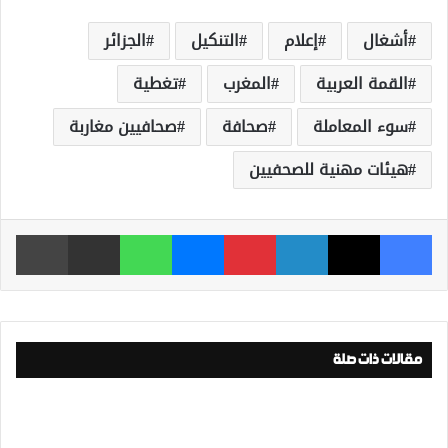
أشغال
إعلام
التنكيل
الجزائر
القمة العربية
المغرب
تغطية
سوء المعاملة
صحافة
صحافيين مغاربة
هيئات مهنية للصحفيين
فيسبوك
‫X
لينكدإن
بينتيريست
ماسنجر
واتساب
مشاركة عبر البريد
طباعة
مقالات ذات صلة