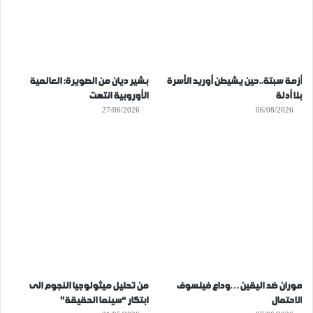
أزمة سبتة..حين يشيطن أوريد الأسرة
بشير ديان من الصويرة: العالمية
بلا أدلة
الأوروبية انتهت
27/06/2026
06/08/2026
موران ضد اليقين…وداع فيلسوف
من تحليل ميثولوجيا النجوم الى
الاحتمال
ابتكار “سينما الحقيقة”