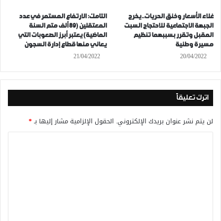
غلاء الأسعار وخنق الحريات..يخرج
التامك: الارتفاع المستمر في عدد
الجبهة الاجتماعية للاحتجاج السبت
المعتقلين (89 ألف متم السنة
المقبل وتقرر بسببهما تنظيم
الماضية) يعتبر أبرز الصعوبات التي
مسيرة وطنية
يعاني منها قطاع إدارة السجون
21/04/2022
20/04/2022
اترك تعليقاً
لن يتم نشر عنوان بريدك الإلكتروني.
الحقول الإلزامية مشار إليها بـ
*
ا
ل
ت
ع
ل
ي