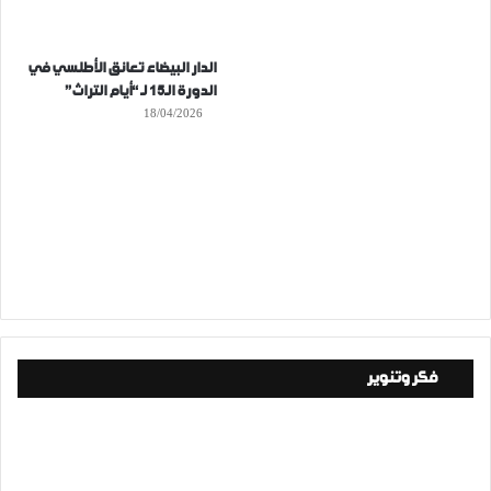
الدار البيضاء تعانق الأطلسي في
الدورة الـ15 لـ “أيام التراث”
18/04/2026
فكر وتنوير