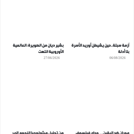
أزمة سبتة..حين يشيطن أوريد الأسرة
بشير ديان من الصويرة: العالمية
بلا أدلة
الأوروبية انتهت
27/06/2026
06/08/2026
موران ضد اليقين…وداع فيلسوف
من تحليل ميثولوجيا النجوم الى