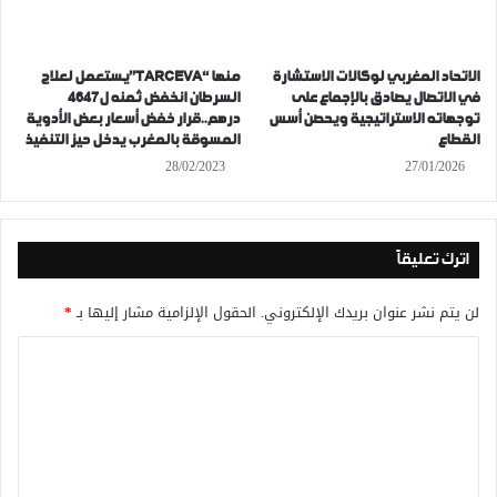
الاتحاد المغربي لوكالات الاستشارة
منها “TARCEVA”يستعمل لعلاج
في الاتصال يصادق بالإجماع على
السرطان انخفض ثمنه ل4647
توجهاته الاستراتيجية ويحصن أسس
درهم..قرار خفض أسعار بعض الأدوية
القطاع
المسوقة بالمغرب يدخل حيز التنفيذ
28/02/2023
27/01/2026
اترك تعليقاً
لن يتم نشر عنوان بريدك الإلكتروني.
الحقول الإلزامية مشار إليها بـ
*
ا
ل
ت
ع
ل