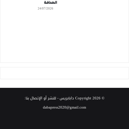
الصحافة
24/07/2026
© Copyright 2026
دابابريس
- للنشر أو الإتصال بنا:
dabapress2020@gmail.com
‫X
فيسبوك
انستقرام