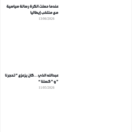
عندما حملت الكرة رسالة سياسية
مع منتخب إيطاليا
13/06/2026
عبدالله الذي…كان يزعزع ” تحجرنا
” و ” كسلنا “
11/05/2026