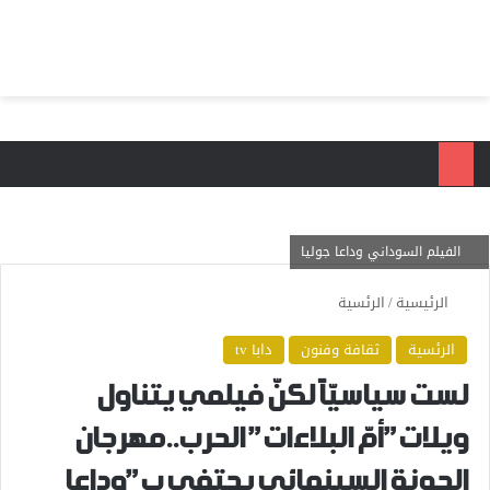
بحث عن
الق
الفيلم السوداني وداعا جوليا
الرئيسية
/
الرئسية
الرئسية
ثقافة وفنون
دابا tv
لست سياسيّاً لكنّ فيلمي يتناول
ويلات”أمّ البلاءات” الحرب..مهرجان
الجونة السينمائي يحتفي ب”وداعا