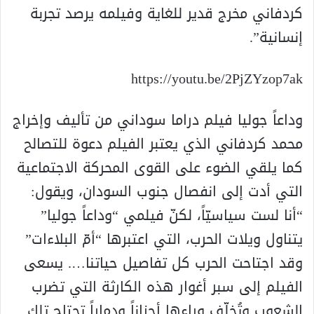
كردفاني مخرج قدير للغاية وفيلمه يرصد تجربة
إنسانية”.
https://youtu.be/2PjZYzop7ak
وداعاً جوليا فيلم دراما سوداني من تأليف وإخراج
محمد كردفاني الذي يعتبر الفيلم دعوة للتصالح
كما يلقي الضوء على القوى المحركة الاجتماعية
التي أدت إلى انفصال جنوب السودان، ويقول:
“أنا لست سياسيّاً، لكنّ فيلمي “وداعاً جوليا”
يتناول ويلات الحرب، التي اعتبرها “أمّ البلاءات”
وقد اجتاحت الحرب كل تفاصيل حياتنا…. يسعى
الفيلم إلى سبر أغوار هذه الكارثة التي تضرب
الشعوب وتُخلّف وراءها أحزاناً ودماراً تحتاج تلك