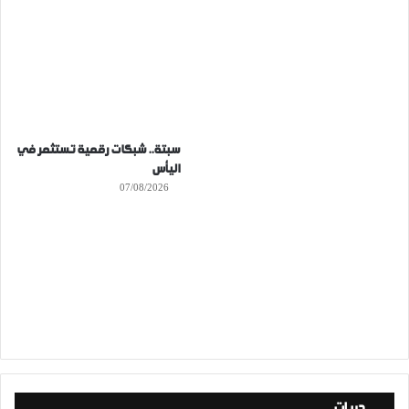
سبتة.. شبكات رقمية تستثمر في
اليأس
07/08/2026
حريات