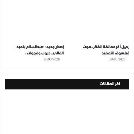
رحيل آخر عمالقة الفكر..موت
إصدار جديد: «عبدالسلام بنعبد
فيلسوف التعقيد
العالي.. دروب وفجوات»
28/03/2026
30/05/2026
اخر المقالات