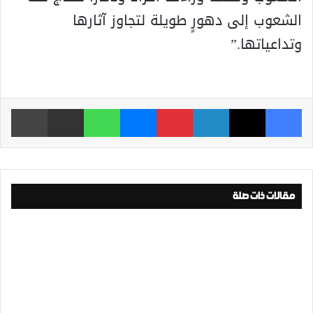
الشعوب إلى دهورٍ طويلة لتجاوز آثارها
وتداعياتها.”
فيسبوك
‫X
لينكدإن
بينتيريست
ماسنجر
واتساب
مشاركة عبر البريد
طباعة
مقالات ذات صلة