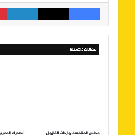
فيسبوك
‫X
لينكدإن
مقالات ذات صلة
مجلس المنافسة: واردات الغازوال
الصحراء المغربي