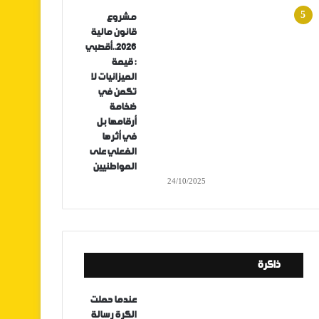
مشروع
قانون مالية
2026..أقصبي
: قيمة
الميزانيات لا
تكمن في
ضخامة
أرقامها بل
في أثرها
الفعلي على
المواطنيين
24/10/2025
ذاكرة
عندما حملت
الكرة رسالة