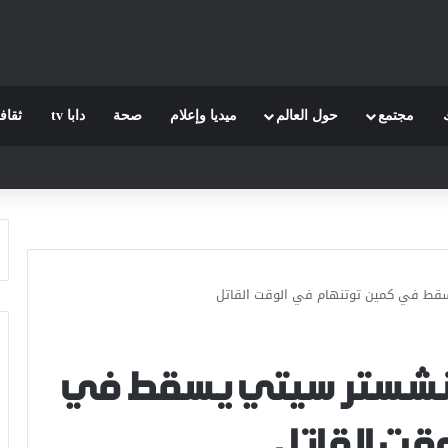
مجتمع
حول العالم
ميديا وإعلام
صحة
دابا tv
ثقاف
يسقط في كمين توتنهام في الوقت القاتل
 مانشستر سيتي يسقط في
قت القاتل