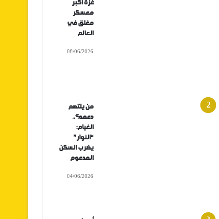
غزة أكبر
معسكر
مغلق في
العالم
08/06/2026
من يلتهم
دعمه؟..
الغيام:
“النوار”
يضرب السكن
المدعوم
04/06/2026