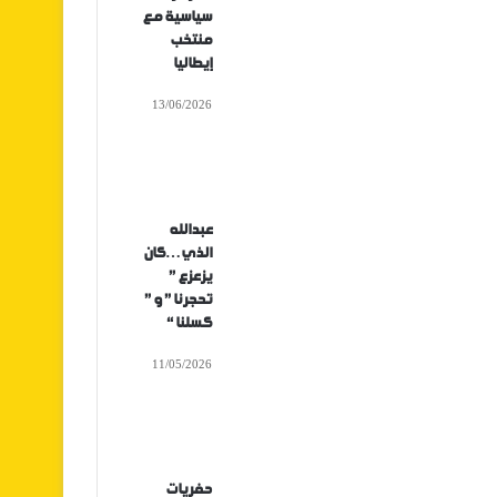
سياسية مع
منتخب
إيطاليا
13/06/2026
عبدالله
الذي…كان
يزعزع ”
تحجرنا ” و ”
كسلنا “
11/05/2026
حفريات