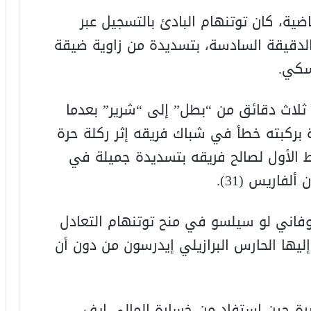
ضية، كان توتنهام البادئ بالتسجيل عبر
لدقيقة السادسة، بتسديدة من زاوية ضيقة
سكي.
ثلاث دقائق من “بطل” إلى “شرير” بعدما
 بركبته خطأ في شباك فريقه إثر ركلة حرة
ي أنهى الشوط الأول لصالح فريقه بتسديدة جميلة في
لفاريس (31).
وفاني لو سيلسو في منح توتنهام التعادل
يها الحارس البرازيلي إيدرسون من دون أن
يرة حين استفاد من خسارة المالي إيف