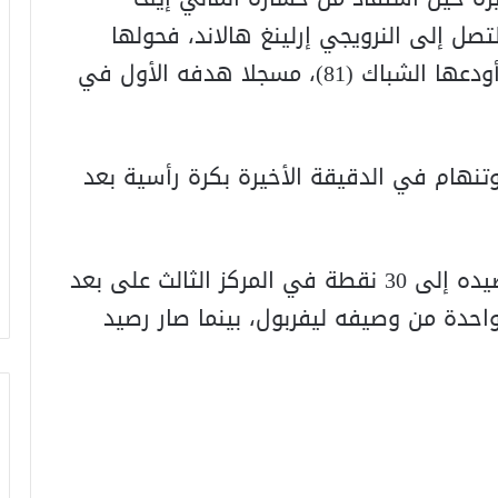
صل إلى النرويجي إرلينغ هالاند، فحولها
الأخير عرضية باتجاه جاك غريليش الذي أودعها الشباك (81)، مسجلا هدفه الأول في
نهام في الدقيقة الأخيرة بكرة رأسية بعد
وبهذه النتيجة، رفع مانشستر سيتي رصيده إلى 30 نقطة في المركز الثالث على بعد
احدة من وصيفه ليفربول، بينما صار رصيد