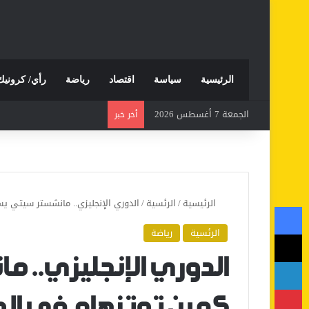
الرئيسية
سياسة
اقتصاد
رياضة
رأي/ كرونيك
الجمعة 7 أغسطس 2026
أخر خبر
الرئيسية
/
الرئسية
/
الدوري الإنجليزي.. مانشستر سيتي 
فيسبوك
الرئسية
رياضة
‫X
لينكدإن
الدوري الإنجليزي..
بينتيريست
كمين توتنهام في الو