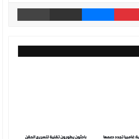
بينتيريست
ماسنجر
مشاركة عبر البريد
طباعة
ة: غامبيا تجدد دعمها
باحثون يطورون تقنية لتسريع الحقن