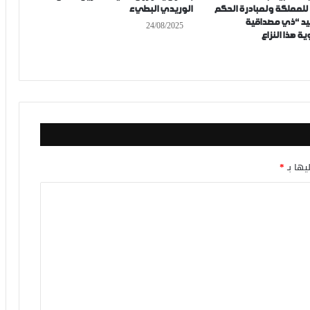
ة للمملكة ولمبادرة الحكم
الوريدي البطيء
يد “ذي مصداقية
24/08/2025
 هذا النزاع
يها بـ
*