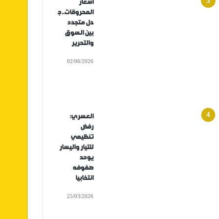
أسعار
المحروقات..ج
دل متجدد
بين السوق
والتحرير
02/06/2026
العسري:
رفض
تنظيمي
للتيار واليسار
يوحد
صفوفه
انتخابيا
25/03/2026