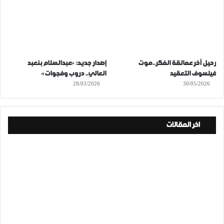
رحيل آخر عمالقة الفكر..موت
إصدار جديد: «عبدالسلام بنعبد
فيلسوف التعقيد
العالي.. دروب وفجوات»
28/03/2026
30/05/2026
اخر المقالات