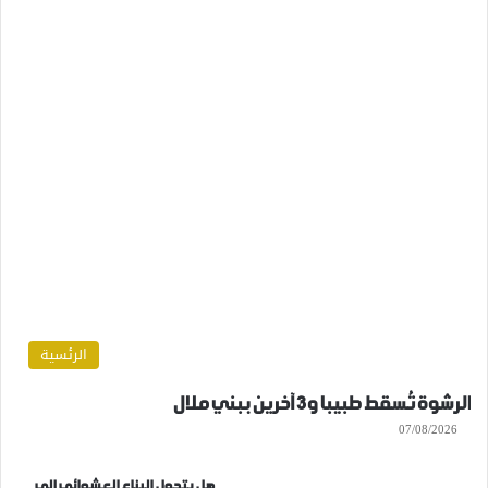
الرئسية
الرشوة تُسقط طبيبا و3 آخرين ببني ملال
07/08/2026
هل يتحول البناء العشوائي إلى