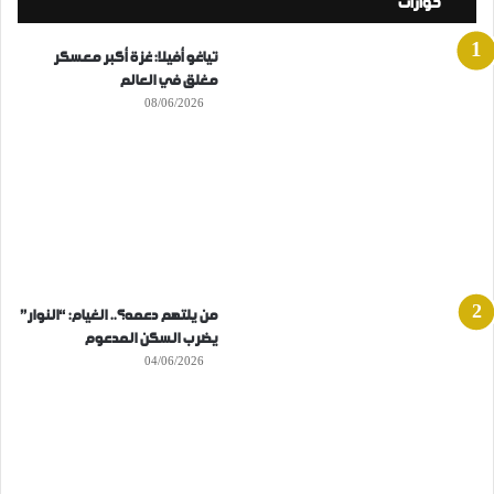
حوارات
تياغو أفيلا: غزة أكبر معسكر
مغلق في العالم
08/06/2026
من يلتهم دعمه؟.. الغيام: “النوار”
يضرب السكن المدعوم
04/06/2026