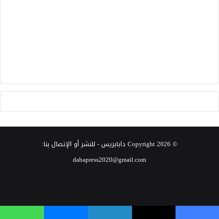
© Copyright 2026
دابابريس
- للنشر أو الإتصال بنا:
dabapress2020@gmail.com
‫X
فيسبوك
انستقرام