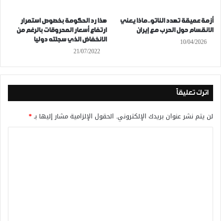
أزمة عميقة تهدد الناتو..ماذا يعني
هذا رد الحكومة بخصوص استمرار
الانقسام حول الحرب مع إيران
ارتفاع أسعار المحروقات بالرغم من
الانخفاض الذي سجلته دوليا
10/04/2026
21/07/2022
اترك تعليقاً
لن يتم نشر عنوان بريدك الإلكتروني.
الحقول الإلزامية مشار إليها بـ
*
ا
ل
ت
ع
ل
ي