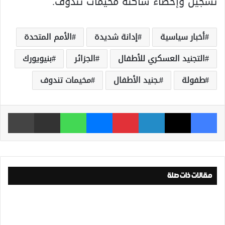
تسجيل وإحصاء ساكنة مخيمات تندوف.
أخبار سياسية
إدانة شديدة
الأمم المتحدة
التجنيد العسكري للأطفال
الجزائر
بنيويورك
طفولة
ـجنيد الأطفال
مخيمات تندوف
فيسبوك
‫X
لينكدإن
بينتيريست
ماسنجر
واتساب
مشاركة عبر البريد
طباعة
مقالات ذات صلة