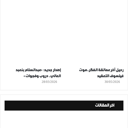
رحيل آخر عمالقة الفكر..موت
إصدار جديد: «عبدالسلام بنعبد
فيلسوف التعقيد
العالي.. دروب وفجوات»
28/03/2026
30/05/2026
اخر المقالات