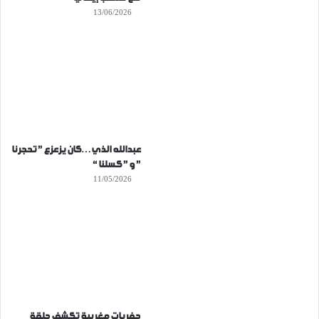
13/06/2026
عبدالله الذي…كان يزعزع ” تحجرنا
” و ” كسلنا “
11/05/2026
حفريات مغربية تكشف حلقة