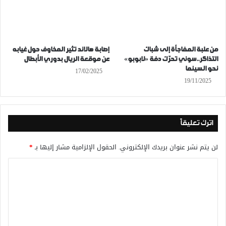
من علبة المفاجأة إلى شباك
إصابة هالاند تثير المخاوف حول غيابه
التذاكر..سوني تحرّك دفة «لابوبو»
عن موقعة الريال بدوري الأبطال
نحو السينما
17/02/2025
19/11/2025
اترك تعليقاً
لن يتم نشر عنوان بريدك الإلكتروني.
الحقول الإلزامية مشار إليها بـ
*
ا
ل
ت
ع
ل