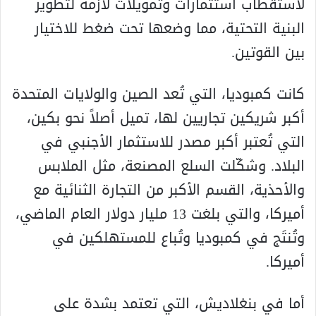
لاستقطاب استثمارات وتمويلات لازمة لتطوير
البنية التحتية، مما وضعها تحت ضغط للاختيار
بين القوتين.
كانت كمبوديا، التي تُعد الصين والولايات المتحدة
أكبر شريكين تجاريين لها، تميل أصلاً نحو بكين،
التي تُعتبر أكبر مصدر للاستثمار الأجنبي في
البلاد. وشكّلت السلع المصنعة، مثل الملابس
والأحذية، القسم الأكبر من التجارة الثنائية مع
أميركا، والتي بلغت 13 مليار دولار العام الماضي،
وتُنتَج في كمبوديا وتُباع للمستهلكين في
أميركا.
أما في بنغلاديش، التي تعتمد بشدة على