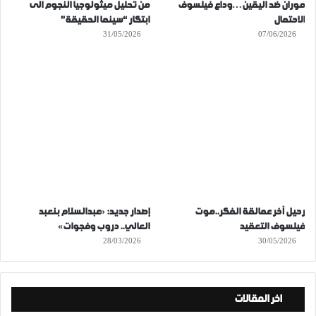
موران ضد اليقين…وداع فيلسوف
من تحليل ميثولوجيا النجوم الى
الاحتمال
ابتكار “سينما الحقيقة”
31/05/2026
07/06/2026
رحيل آخر عمالقة الفكر..موت
إصدار جديد: «عبدالسلام بنعبد
فيلسوف التعقيد
العالي.. دروب وفجوات»
28/03/2026
30/05/2026
اخر المقالات