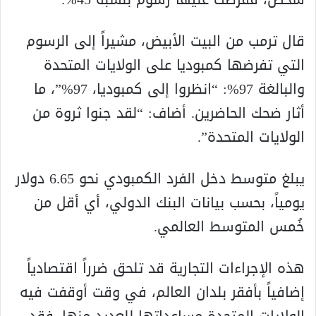
قال ترمب من البيت الأبيض، مشيراً إلى الرسوم
التي تفرضها كمبوديا على الولايات المتحدة
والبالغة 97%: “انظروا إلى كمبوديا، 97%”، ما
أثار ضحك الحاضرين. أضاف: “لقد جنوا ثروة من
الولايات المتحدة”.
يبلغ متوسط دخل الفرد الكمبودي نحو 6.65 دولار
يومياً، بحسب بيانات البنك الدولي، أي أقل من
خُمس المتوسط العالمي.
هذه الإجراءات التجارية قد تلحق ضرراً اقتصادياً
إضافياً بأفقر بلدان العالم، في وقت أوقفت فيه
الولايات المتحدة مساعداتها للعديد منها. فقد