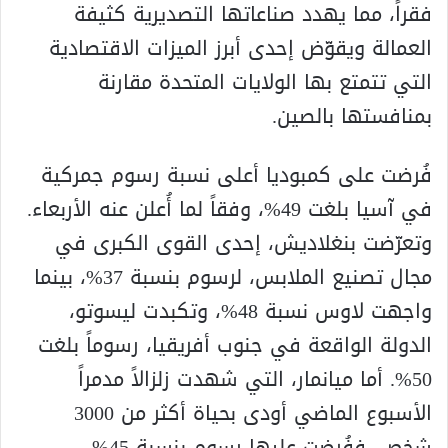
فقراً، مما يهدد صناعاتها التصديرية كثيفة
العمالة ويقوّض إحدى أبرز الميزات الاقتصادية
التي تتمتع بها الولايات المتحدة مقارنة
بمنافستها بالصين.
فُرضت على كمبوديا أعلى نسبة رسوم جمركية
في آسيا بلغت 49%، وفقاً لما أُعلن عنه الأربعاء.
وتعرّضت بنغلاديش، إحدى القوى الكبرى في
مجال تصنيع الملابس، لرسوم بنسبة 37%، بينما
واجهت لاوس نسبة 48%، وتكبدت ليسوتو،
الدولة الواقعة في جنوب أفريقيا، رسوماً بلغت
50%. أما ميانمار، التي شهدت زلزالاً مدمراً
الأسبوع الماضي أودى بحياة أكثر من 3000
شخص، ففُرضت عليها رسوم بنسبة 45%.