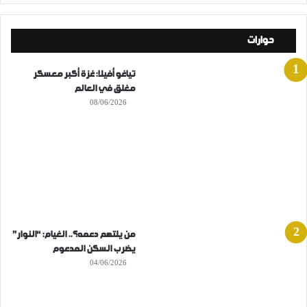
حوارات
تياغو أفيلا: غزة أكبر معسكر
مغلق في العالم
08/06/2026
من يلتهم دعمه؟.. الغيام: “النوار”
يضرب السكن المدعوم
04/06/2026