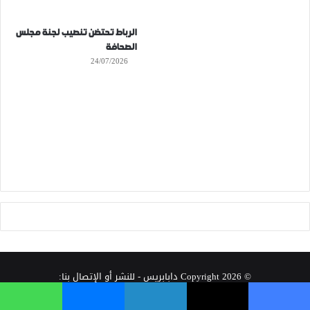
الرباط تحتضن تنصيب لجنة مجلس
الصحافة
24/07/2026
© Copyright 2026
دابابريس
- للنشر أو الإتصال بنا:
dabapress2020@gmail.com
فيسبوك
‫X
لينكدإن
ماسنجر
واتساب