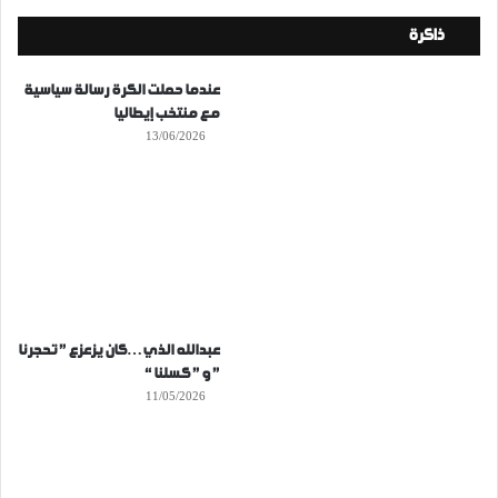
ذاكرة
عندما حملت الكرة رسالة سياسية
مع منتخب إيطاليا
13/06/2026
عبدالله الذي…كان يزعزع ” تحجرنا
” و ” كسلنا “
11/05/2026