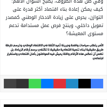
وفي ظل هذه الظروف، يصبح السؤال الأهم:
كيف يمكن إعادة بناء اقتصاد أكثر قدرة على
التوازن، يحرص على زيادة الادخار الوطني كمصدر
تمويل داخلي، وينتج فرص عمل مستدامة تدعم
مستوى المعيشة؟
الأمر يتطلب سياسات واضحة وجريئة تُعيد الثقة في الاقتصاد الوطني، وترسم خارطة
طريق حقيقية لبناء تنمية اقتصادية حقيقية، لا تكتفي برسم أرقام الزيادة، بل
تضمن أن تعكس هذه الأرقام واقعًا يعيش فيه المواطنون بأمان اقتصادي واستقرار
اجتماعي.
فيسبوك
‫X
لينكدإن
بينتيريست
ماسنجر
واتساب
مشاركة عبر البريد
طباعة